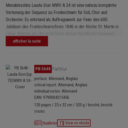
Mendelssohns
Lauda Sion
MWV A 24 ist eine nahezu komplette
Vertonung der Sequenz zu Fronleichnam für Soli, Chor und
Orchester. Es entstand als Auftragswerk zur Feier des 600.
Jubiläum des Fronleichnamsfests 1846 in der Kirche St. Martin in
Liège, Belgien, wo die erste Feier dieses Hochfests begangen
worden war. In den acht Sätzen dieses Werks tragen ein
afficher la suite
vierstimmiger gemischter Chor, ein Solistenquartett und eine
Sopransolistin im Wechsel den Text von Thomas von Aquin vor,
wobei der Chor den meisten Anteil hat.
Ignorer la galerie d'images
PB 5648
Partitur
Das Werk entstand parallel zum Oratorium
Elias
und weist
preface: Allemand, Anglais
stilistische Ähnlichkeiten auf. Dabei ist es heute zu Unrecht
critical report: Allemand, Anglais
weniger bekannt, denn mit seiner feierlichen Atmosphäre, den für
individual notes: Allemand
Mendelssohn typischen wunderbaren Melodien und dramatischen,
EAN: 9790004215456
teilweise fugierten Chören kann es noch immer begeistern. Mit
120 pages / 25 x 32 cm / 520 g / broché, broché
einer Aufführungsdauer von einer guten halben Stunde kann es
cousu
zudem gut mit weiteren Werken Mendelssohns für Chor und
feuilleter
View on nkoda
Orchester, wie etwa dem
Lobgesang
op. 52 und dem 42. Psalm