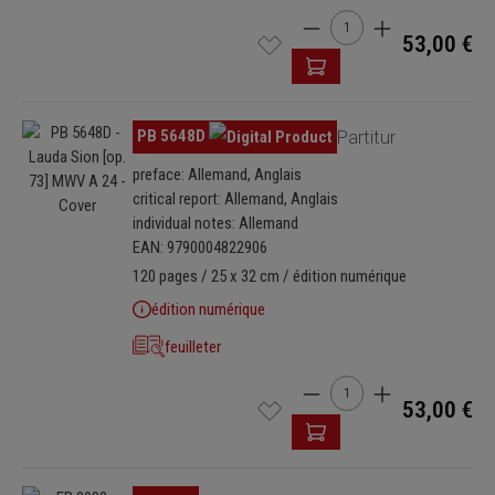
„Wie der Hirsch schreit“ op. 42, kombiniert werden.
Quantité de produit : Ent
53,00 €
Ignorer la galerie d'images
PB 5648D
Partitur
preface: Allemand, Anglais
critical report: Allemand, Anglais
individual notes: Allemand
EAN: 9790004822906
120 pages / 25 x 32 cm / édition numérique
édition numérique
feuilleter
Quantité de produit : Ent
53,00 €