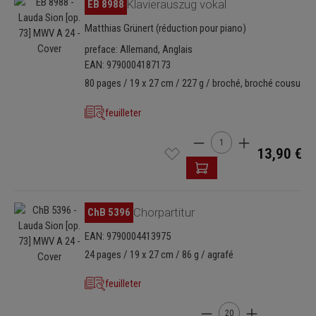
Ignorer la galerie d'images
EB 8988
Klavierauszug vokal
Matthias Grünert (réduction pour piano)
preface: Allemand, Anglais
EAN: 9790004187173
80 pages / 19 x 27 cm / 227 g / broché, broché cousu
feuilleter
Quantité de produit : Ent
13,90 €
Ignorer la galerie d'images
ChB 5396
Chorpartitur
EAN: 9790004413975
24 pages / 19 x 27 cm / 86 g / agrafé
feuilleter
Quantité de produit : E