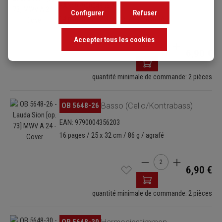
EAN: 9790004356197
Configurer
Refuser
14 pages / 25 x 32 cm / 77 g / agrafé
Accepter tous les cookies
Quantité de produit : E
6,90 €
quantité minimale de commande: 2 pièces
Ignorer la galerie d'images
OB 5648-26
Basso (Cello/Kontrabass)
EAN: 9790004356203
16 pages / 25 x 32 cm / 86 g / agrafé
Quantité de produit : E
6,90 €
quantité minimale de commande: 2 pièces
Ignorer la galerie d'images
OB 5648-30