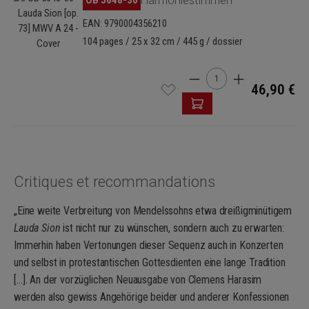
Harmoniestimmen
EAN: 9790004356210
104 pages / 25 x 32 cm / 445 g / dossier
Quantité de produit : Ent
46,90 €
Critiques et recommandations
„Eine weite Verbreitung von Mendelssohns etwa dreißigminütigem
Lauda Sion
ist nicht nur zu wünschen, sondern auch zu erwarten:
Immerhin haben Vertonungen dieser Sequenz auch in Konzerten
und selbst in protestantischen Gottesdienten eine lange Tradition
[…]. An der vorzüglichen Neuausgabe von Clemens Harasim
werden also gewiss Angehörige beider und anderer Konfessionen