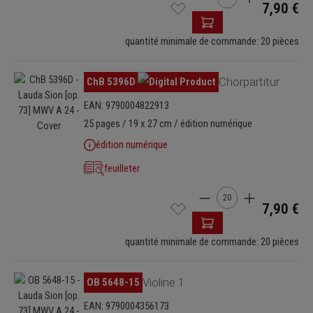
7,90 €
quantité minimale de commande: 20 pièces
Ignorer la galerie d'images
ChB 5396D
Chorpartitur
EAN: 9790004822913
25 pages / 19 x 27 cm / édition numérique
édition numérique
feuilleter
Quantité de produit : E
7,90 €
quantité minimale de commande: 20 pièces
Ignorer la galerie d'images
OB 5648-15
Violine 1
EAN: 9790004356173