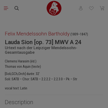
Passer au contenu principal
Vous avez 0 articl
Le pa
Ignorer la galerie d'images
Felix Mendelssohn Bartholdy
(1809–1847)
Lauda Sion [op. 73] MWV A 24
Urtext nach der Leipziger Mendelssohn-
Gesamtausgabe
Clemens Harasim (éd.)
Thomas von Aquin (texte)
[Soli,GCh,Orch] durée: 32′
Soli: SATB – Chor: SATB – 2.2.2.2 – 2.2.3.0 – Pk – Str
vocal text: Latin
Description