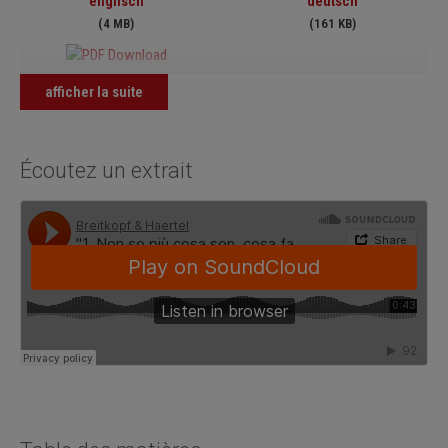
englisch
deutsch
(4 MB)
(161 KB)
EB 8871 Nr. 1 Text Übersetzung
afficher la suite
englisch
(161 KB)
Écoutez un extrait