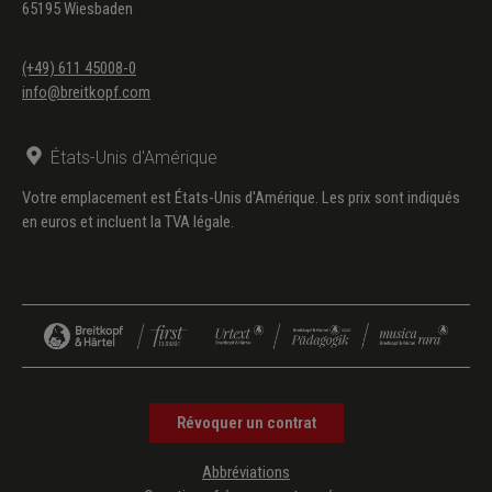
65195 Wiesbaden
Ambroise Thomas
Connais-tu le pays
(Mignon –
Mignon)
(+49) 611 45008-0
Ambroise Thomas
C’est moi / Me voici dans
(Frédéric –
info@breitkopf.com
son boudoir
Mignon)
Charles Gounod
Faites-lui mes aveux
(Siebel –
États-Unis d'Amérique
Faust)
Votre emplacement est États-Unis d'Amérique. Les prix sont indiqués
Jacques Offenbach
Vois sous l’archet
(Nicklausse
en euros et incluent la TVA légale.
frémissant
– Les
Contes
d’Hoffmann)
Jacques Offenbach
Vous aimez le danger /
(La Grande-
Ah! que j’aime les
Duchesse –
militaires
La Grande-
Révoquer un contrat
Duchesse
de
Abbréviations
Gérolstein)