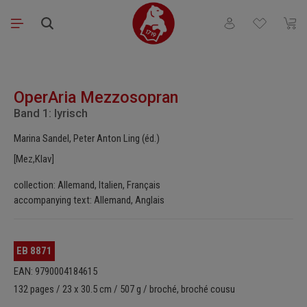
Passer au contenu principal
Vous avez 0 articl
Le pa
Ignorer la galerie d'images
OperAria Mezzosopran
Band 1: lyrisch
Marina Sandel, Peter Anton Ling (éd.)
[Mez,Klav]
collection: Allemand, Italien, Français
accompanying text: Allemand, Anglais
EB 8871
EAN: 9790004184615
132 pages / 23 x 30.5 cm / 507 g / broché, broché cousu