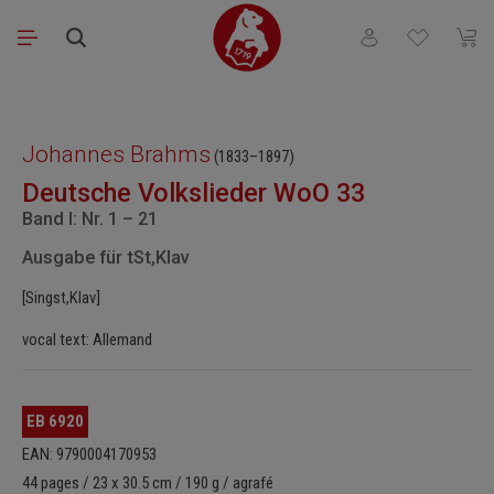
Passer au contenu principal
Vous avez 0 articl
Le pa
Ignorer la galerie d'images
Johannes Brahms
(1833–1897)
Deutsche Volkslieder WoO 33
Band I: Nr. 1 – 21
Ausgabe für tSt,Klav
[Singst,Klav]
vocal text: Allemand
EB 6920
EAN: 9790004170953
44 pages / 23 x 30.5 cm / 190 g / agrafé