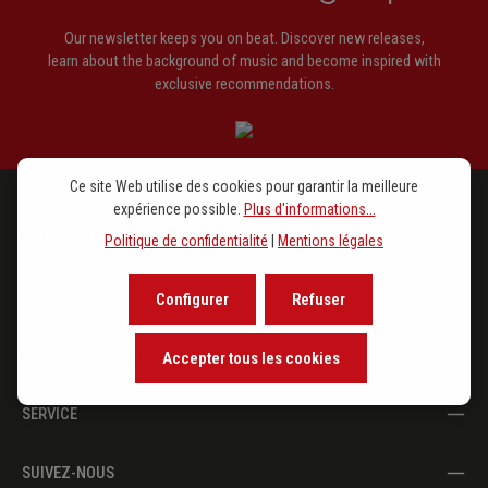
Our newsletter keeps you on beat. Discover new releases,
learn about the background of music and become inspired with
exclusive recommendations.
Ce site Web utilise des cookies pour garantir la meilleure
expérience possible.
Plus d'informations...
PROGRAMME
Politique de confidentialité
|
Mentions légales
EN POINT DE VUE
Configurer
Refuser
LA MAISON D'ÉDITION
Accepter tous les cookies
SERVICE
SUIVEZ-NOUS