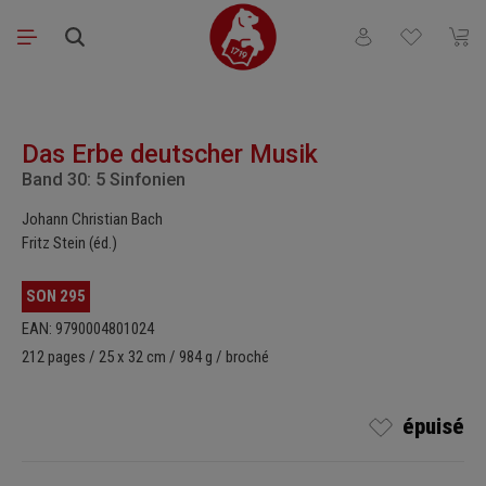
Passer au contenu principal
Vous avez 0 articl
Le pa
Ignorer la galerie d'images
Das Erbe deutscher Musik
Band 30: 5 Sinfonien
Johann Christian Bach
Fritz Stein (éd.)
SON 295
EAN: 9790004801024
212 pages / 25 x 32 cm / 984 g / broché
épuisé