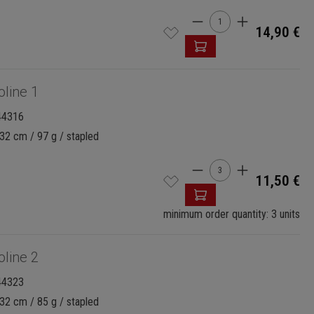
Product Quantity: 
14,90 €
oline 1
44316
32 cm / 97 g / stapled
Product Quantity: 
11,50 €
minimum order quantity: 3 units
oline 2
44323
32 cm / 85 g / stapled