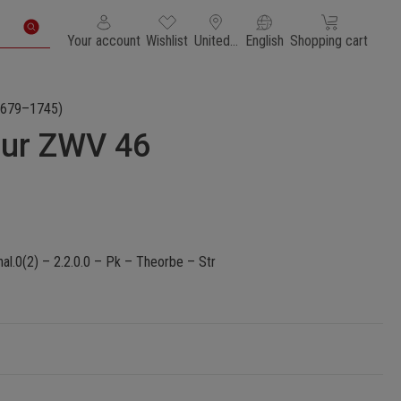
You have 0 wishlist items
Shopping cart con
Your account
Wishlist
United States of America
English
Shopping cart
679–1745)
dur ZWV 46
al.0(2) – 2.2.0.0 – Pk – Theorbe – Str