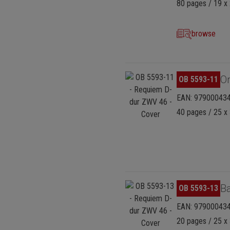
henmusik am Dresdener Hof.“
80 pages / 19 x 
browse
Skip image gallery
Or
OB 5593-11
EAN: 97900043
40 pages / 25 x 
Skip image gallery
B
OB 5593-13
EAN: 97900043
20 pages / 25 x 