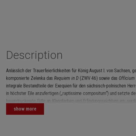
Description
Anlässlich der Trauerfeierlichkeiten für König August I. von Sachsen, 
komponierte Zelenka das
Requiem in D
(ZWV 46) sowie das
Officium
integrale Bestandteile der Exequien für den sächsisch-polnischen Her
in höchster Eile anzufertigen („raptissime compositum“) und setzte 
beeindruckende Fülle an Klangfarben und Erfindungsreichtum ein: sord
Chalumeau, obligate Fagotti sowie äußerst virtuose Solopartien und au
show more
Chorsätzen. Mit der vorliegenden Urtextausgabe schließt Barockspezial
Lücken in der Reihe der großbesetzten geistlichen Werke Zelenkas.