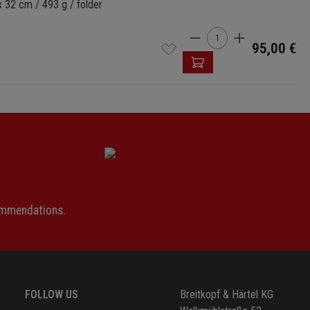
 32 cm / 493 g / folder
Product Quantity: 
95,00 €
ommendations.
FOLLOW US
Breitkopf & Härtel KG