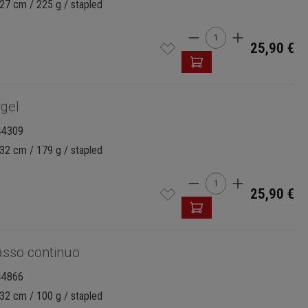
27 cm / 225 g / stapled
Product Quantity: 
25,90 €
gel
44309
32 cm / 179 g / stapled
Product Quantity: 
25,90 €
asso continuo
44866
32 cm / 100 g / stapled