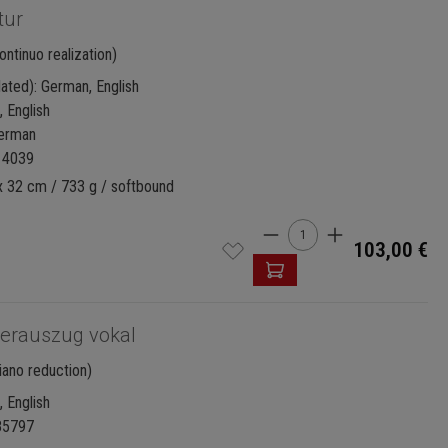
tur
ntinuo realization)
lated): German, English
 English
German
14039
x 32 cm / 733 g / softbound
Product Quantity: E
103,00 €
ierauszug vokal
iano reduction)
 English
85797