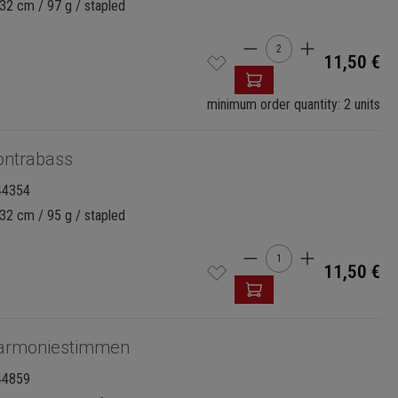
32 cm / 97 g / stapled
Product Quantity: 
11,50 €
minimum order quantity: 2 units
ontrabass
44354
32 cm / 95 g / stapled
Product Quantity: 
11,50 €
armoniestimmen
44859