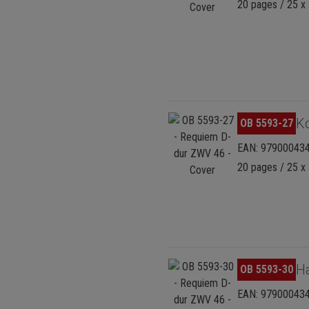
20 pages / 25 x 
Skip image gallery
K
OB 5593-27
EAN: 97900043
20 pages / 25 x 
Skip image gallery
H
OB 5593-30
EAN: 97900043