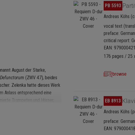
Skip image gallery
Parti
PB 5593
Andreas Köhs (co
vocal text (trans
preface: German,
critical report: 
EAN: 97900042
176 pages / 25 
genannt August der Starke,
browse
 Defunctorum
(ZWV 47), beides
rscher. Zelenka hatte dieses Werk
dem Anlass entsprechend eine
Skip image gallery
inierte Trompeten und Hörner,
Klav
EB 8913
sgereifte Kontrapunktik in den
Andreas Köhs (p
ist David Erler eine der letzten
preface: German,
EAN: 97900041