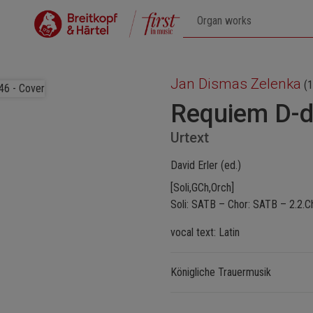
Jan Dismas Zelenka
(1
Requiem D-
Urtext
David Erler (ed.)
[Soli,GCh,Orch]
Soli: SATB – Chor: SATB – 2.2.Ch
vocal text: Latin
Königliche Trauermusik