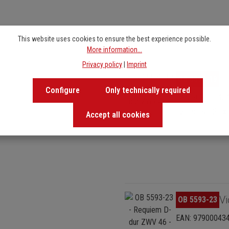
This website uses cookies to ensure the best experience possible.
More information...
Privacy policy
|
Imprint
Skip image gallery
Vi
OB 5593-19
Configure
Only technically required
EAN: 97900043
12 pages / 25 x 
Accept all cookies
Skip image gallery
Vi
OB 5593-23
EAN: 97900043