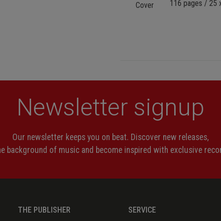
116 pages / 25 x
Newsletter signup
Our newsletter keeps you on beat. Discover new releases,
the background of music and become inspired with exclusive rec
THE PUBLISHER
SERVICE