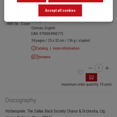
Accept all cookies
Skip image gallery
BM 420
Leseprobe
German, English
EAN: 9790004900772
24 pages / 25 x 32 cm / 136 g / stapled
Catalog
more information
browse
Product Quantity
maximum order quantity: 10 units
Discography
Hörbeispiele: The Dallas Bach Society Chorus & Orchestra, Ltg.