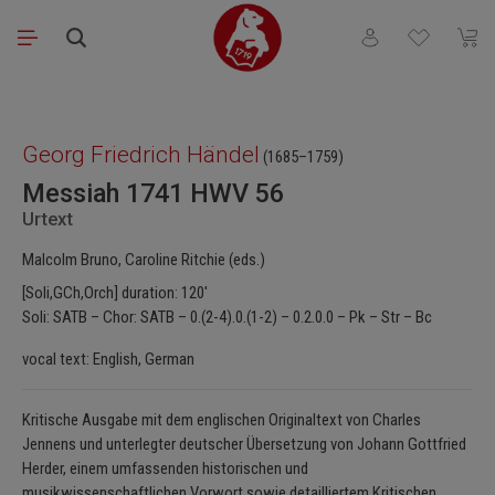
Skip to main content
You have 0 wishli
Shopp
Skip image gallery
Georg Friedrich Händel
(1685–1759)
Messiah 1741 HWV 56
Urtext
Malcolm Bruno, Caroline Ritchie (eds.)
[Soli,GCh,Orch] duration: 120'
Soli: SATB – Chor: SATB – 0.(2-4).0.(1-2) – 0.2.0.0 – Pk – Str – Bc
vocal text: English, German
Kritische Ausgabe mit dem englischen Originaltext von Charles
Jennens und unterlegter deutscher Übersetzung von Johann Gottfried
Herder, einem umfassenden historischen und
musikwissenschaftlichen Vorwort sowie detailliertem Kritischen