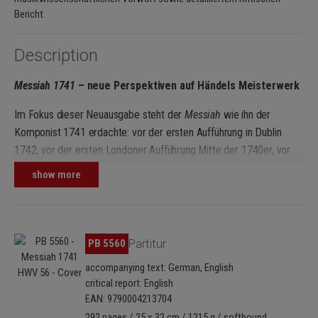
Bericht.
Description
Messiah 1741
– neue Perspektiven auf Händels Meisterwerk
Im Fokus dieser Neuausgabe steht der
Messiah
wie ihn der
Komponist 1741 erdachte: vor der ersten Aufführung in Dublin
1742, vor der ersten Londoner Aufführung Mitte der 1740er, vor
der letzten Aufführung im Foundling Hospital in den späten 1750er
show more
Jahren. Dem Herausgeber gelingt eine Edition des 21.
Jahrhunderts aus der Perspektive von 1741, die deutlich macht,
dass der Messiah von Anfang an ein genialer Wurf Händels war.
Skip image gallery
PB 5560
Partitur
Messiah 1741
– die erste und einzige vollständige Edition von
Händels Autograph
accompanying text: German, English
critical report: English
Umfassende Informationen zur Aufführungspraxis Händels um
EAN: 9790004213704
1741 (u. a. zu Orchesterbesetzung, Continuo, Textunterlegung
292 pages / 25 x 32 cm / 1215 g / softbound