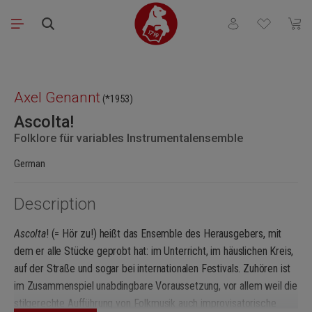
Skip to main content
You have 0 wishli
Shopp
Skip image gallery
Axel Genannt
(*1953)
Ascolta!
Folklore für variables Instrumentalensemble
German
Description
Ascolta
! (= Hör zu!) heißt das Ensemble des Herausgebers, mit
dem er alle Stücke geprobt hat: im Unterricht, im häuslichen Kreis,
auf der Straße und sogar bei internationalen Festivals. Zuhören ist
im Zusammenspiel unabdingbare Voraussetzung, vor allem weil die
stilgerechte Aufführung von Folkmusik auch improvisatorische