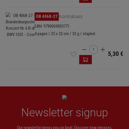
Skip image gallery
OB 4068-27
Kontrabass
EAN: 9790004303771
4 pages / 25 x 32 cm / 32 g / stapled
Product Quantity: Enter
5,30 €
Newsletter signup
Our newsletter keeps you on beat. Discover new releases,