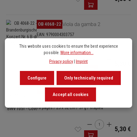
Skip image gallery
OB 4068-22
Viola da gamba 2
EAN: 9790004303757
4 pages / 25 x 32 cm / 33 g
This website uses cookies to ensure the best experience
possible.
More information...
Product Quantity: Enter
Privacy policy
|
Imprint
5,30 €
Configure
Only technically required
Skip image gallery
OB 4068-23
Violoncello
Accept all cookies
EAN: 9790004303764
10 pages / 25 x 32 cm / 57 g / stapled
Product Quantity: Enter
5,30 €