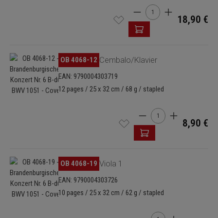
Product Quantity: Enter t
Winfried Hoffmann und Armin Schneiderheinze zu den „Sechs
18,90 €
Brandenburgischen Konzerten“)
Skip image gallery
OB 4068-12
Cembalo/Klavier
EAN: 9790004303719
12 pages / 25 x 32 cm / 68 g / stapled
Product Quantity: Enter
8,90 €
Skip image gallery
OB 4068-19
Viola 1
EAN: 9790004303726
10 pages / 25 x 32 cm / 62 g / stapled
Product Quantity: Enter