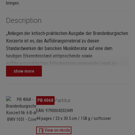
bringen.
Description
„Anliegen der kritisch-praktischen Ausgabe der Brandenburgischen
Konzerte ist es, das Aufführungsmaterial zu diesen
Standardwerken der barocken Musikliteratur auf eine dem
heutigen Erkenntnisstand entsprechende sowie
aufführungspraktischen Erfordernissen genügende Lesart zu
bringen.
show more
Grundlagen der vorliegenden Neuausgaben sind das überlieferte –
für das 5. Konzert zum Teil erstmalig ausgewertete –
Quellenmaterial und die Neue Bach-Ausgabe (NBA). Darüber hinaus
Skip image gallery
PB 4068
Partitur
beziehen sie für editorische Ergänzungen und Anmerkungen zur
EAN: 9790004202449
Aufführungspraxis einschlägige theoretische Schriften des 18.
44 pages / 23 x 30.5 cm / 158 g / softcover
Jahrhunderts ein.“
View on nkoda
(aus dem gemeinsamen Vorwort der Bach-Forscher Werner Felix,