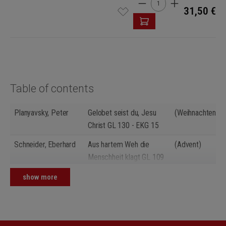
31,50 €
Table of contents
Planyavsky, Peter
Gelobet seist du, Jesu
(Weihnachten/Ch
Christ GL 130 - EKG 15
Schneider, Eberhard
Aus hartem Weh die
(Advent)
Menschheit klagt GL 109
Schroeder, Hermann
Es kommt ein Schiff,
(Advent)
show more
geladen GL 114 - EKG 4
Stockmeier,
Sei uns willkommen,
(Weihnachten/Ch
Wolfgang
Herre Christ GL 131