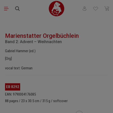
Skip to main content
You have 0 wishli
Shopp
Skip image gallery
Marienstatter Orgelbüchlein
Band 2: Advent – Weihnachten
Gabriel Hammer (ed.)
[Org]
vocal text: German
EB 8292
EAN: 9790004176085
88 pages / 23 x 30.5 cm / 315 g / softcover
Product Quantity: Enter t