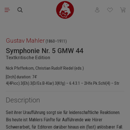
Skip to main content
You have 0 wishli
Shopp
Skip image gallery
Gustav Mahler
(1860–1911)
Symphonie Nr. 5 GMW 44
Textkritische Edition
Nick Pfefferkorn, Christian Rudolf Riedel (eds.)
[Orch] duration: 74′
4(4Picc).3(Eh).3(D/Es.B-Klar).3(Kfg) – 6.4.3.1 – 2Hfe.Pk.Schl(4) – Str
Description
Seit ihrer Uraufführung sorgt sie für leidenschaftliche Reaktionen.
Bis heute ist Mahlers Fünfte für Aufführende wie Hörer
Schwerarbeit, für Editoren darüber hinaus ein (fast) unlösbarer Fall.