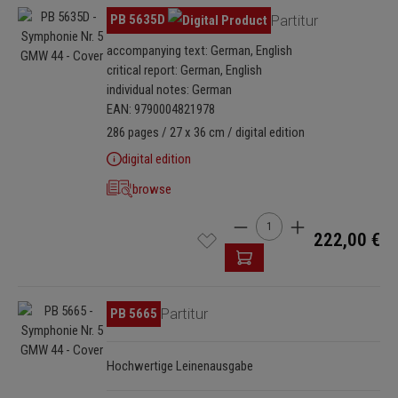
Skip image gallery
PB 5635D
Partitur
accompanying text: German, English
critical report: German, English
individual notes: German
EAN: 9790004821978
286 pages / 27 x 36 cm / digital edition
digital edition
browse
Product Quantity: Enter th
222,00 €
Skip image gallery
PB 5665
Partitur
Hochwertige Leinenausgabe