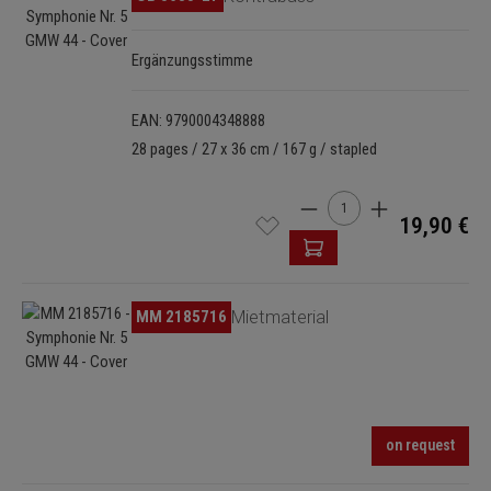
Ergänzungsstimme
EAN: 9790004348888
28 pages / 27 x 36 cm / 167 g / stapled
Product Quantity: Enter t
19,90 €
Skip image gallery
MM 2185716
Mietmaterial
on request