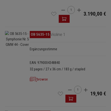
Product Quantity: Enter the 
3.190,00 €
Skip image gallery
OB 5635-15
Violine 1
Ergänzungsstimme
EAN: 9790004348840
32 pages / 27 x 36 cm / 183 g / stapled
browse
Product Quantity: Enter t
19,90 €