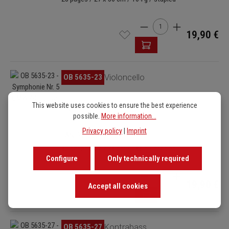
Product Quantity: Enter t
19,90 €
Skip image gallery
OB 5635-23
Violoncello
This website uses cookies to ensure the best experience
Ergänzungsstimme
possible.
More information...
Privacy policy
|
Imprint
EAN: 9790004348871
32 pages / 27 x 36 cm / 186 g / stapled
Configure
Only technically required
Product Quantity: Enter t
19,90 €
Accept all cookies
Skip image gallery
OB 5635-27
Kontrabass