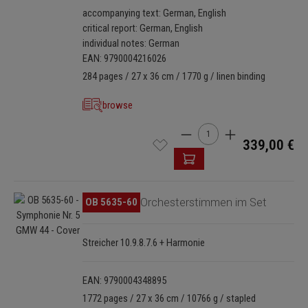
accompanying text: German, English
critical report: German, English
individual notes: German
EAN: 9790004216026
284 pages / 27 x 36 cm / 1770 g / linen binding
browse
Product Quantity: Enter th
339,00 €
Skip image gallery
OB 5635-60
Orchesterstimmen im Set
Streicher 10.9.8.7.6 + Harmonie
EAN: 9790004348895
1772 pages / 27 x 36 cm / 10766 g / stapled