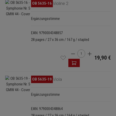
Skip image gallery
OB 5635-16
Violine 2
Ergänzungsstimme
EAN: 9790004348857
28 pages / 27 x 36 cm / 167 g / stapled
Product Quantity: Enter t
19,90 €
Skip image gallery
OB 5635-19
Viola
Ergänzungsstimme
EAN: 9790004348864
28 pages / 27 x 36 cm / 164 g / stapled