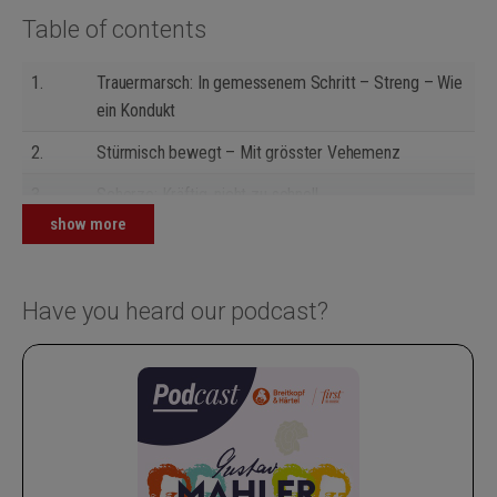
Table of contents
1.
Trauermarsch: In gemessenem Schritt – Streng – Wie
ein Kondukt
2.
Stürmisch bewegt – Mit grösster Vehemenz
3.
Scherzo: Kräftig, nicht zu schnell
show more
4.
Adagietto: Sehr langsam
5.
Rondo-Finale: Allegro
Have you heard our podcast?