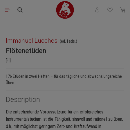
Skip to main content
You have 0 wishli
Shopp
Skip image gallery
Immanuel Lucchesi
(ed. | eds.)
Flötenetüden
[Fl]
176 Etüden in zwei Heften – für das tägliche und abwechslungsreiche
Üben.
Description
Die entscheidende Voraussetzung für ein erfolgreiches
Instrumentalstudium ist die Fähigkeit, sinnvoll und rationell zu üben,
d.h., mit möglichst geringem Zeit- und Kraftaufwand in