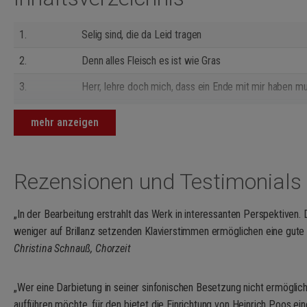
Die Neuausgabe, die anlässlich der Veröffentlichung der Orchesterau
Gesamtausgabe (PB/OB 16109) erscheint, macht die Einrichtung von H
gut lesbaren, modernen Stichbild zugänglich. Dabei wurde auch die Zah
1.
Selig sind, die da Leid tragen
die aus der Partitur spielenden Pianisten hilfreich ist. Der Chor verw
2.
Denn alles Fleisch es ist wie Gras
Originals (EB 9362), eine Paukenstimme ist in der Partitur eingelegt.
3.
Herr, lehre doch mich, dass ein Ende mit mir haben m
4.
Wie lieblich sind deine Wohnungen, Herr Zebaoth
mehr anzeigen
5.
Ihr habt nun Traurigkeit
6.
Denn wir haben hie keine bleibende Stadt
Rezensionen und Testimonials
7.
Selig sind die Toten, die in dem Herren sterben
„In der Bearbeitung erstrahlt das Werk in interessanten Perspektiven. 
weniger auf Brillanz setzenden Klavierstimmen ermöglichen eine gute
Christina Schnauß, Chorzeit
„Wer eine Darbietung in seiner sinfonischen Besetzung nicht ermögli
aufführen möchte, für den bietet die Einrichtung von Heinrich Poos eine 