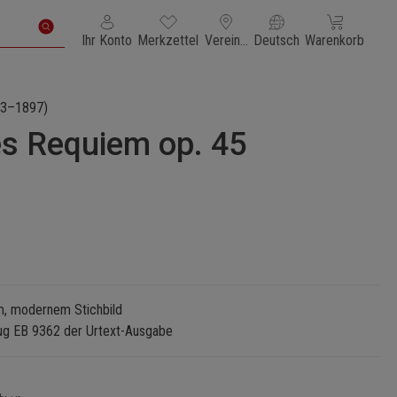
Du hast 0 Produkte auf dem Merkzettel
Warenkorb enth
Ihr Konto
Merkzettel
Vereinigte Staaten von Amerika
Deutsch
Warenkorb
3–1897)
es Requiem op. 45
m, modernem Stichbild
zug EB 9362 der Urtext-Ausgabe