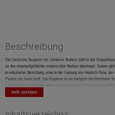
Beschreibung
Das Deutsche Requiem von Johannes Brahms zählt in der Originalfassu
zu den meistaufgeführten oratorischen Werken überhaupt. Zudem gibt
in reduzierter Besetzung, etwa in der Fassung von Heinrich Poos, der
Pauken zur Seite stellt. Das Ergebnis ist ein klanglich durchhörbarer S
des Orchesters deutlicher hervortreten lässt und damit neue Perspekt
Bearbeitung eignet sich sowohl für Kantoreien und mittelgroße Chöre, 
mehr anzeigen
Aufführung zur Verfügung haben, als auch Kammerchöre und Vokalense
reduzierter Besetzung aufführen möchten.
Inhaltsverzeichnis