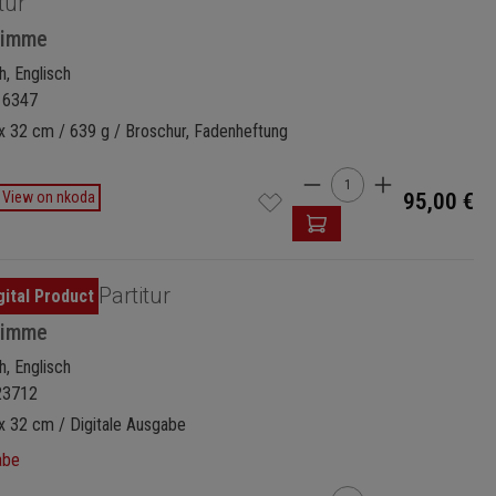
tur
timme
, Englisch
16347
x 32 cm / 639 g / Broschur, Fadenheftung
Produkt Anzahl: Gi
View on nkoda
95,00 €
Partitur
timme
, Englisch
23712
x 32 cm / Digitale Ausgabe
abe