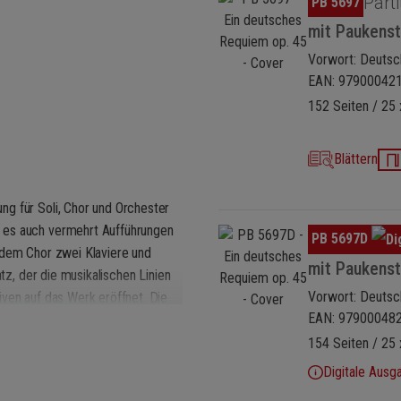
Parti
PB 5697
mit Paukens
Vorwort: Deutsch
EAN: 97900042
152 Seiten / 25 
Blättern
ng für Soli, Chor und Orchester
 es auch vermehrt Aufführungen
Bildergalerie überspringen
PB 5697D
 dem Chor zwei Klaviere und
mit Paukens
atz, der die musikalischen Linien
Vorwort: Deutsch
iven auf das Werk eröffnet. Die
EAN: 97900048
die kein Orchester für eine
mbles, die das Werk in
154 Seiten / 25 
Digitale Ausg