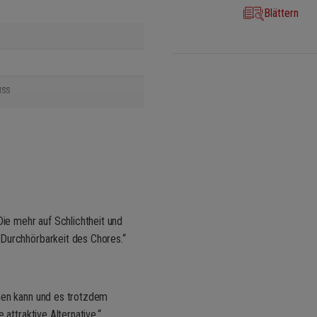
sgabe nach der neuen Brahms-
Blättern
einrich Poos erstmals in einem
l der Seiten reduziert, was für
endet dazu den Klavierauszug des
uss
Die mehr auf Schlichtheit und
 Durchhörbarkeit des Chores.“
chen kann und es trotzdem
attraktive Alternative.“