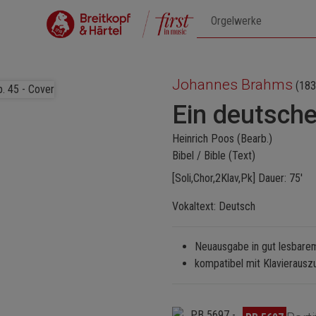
Johannes Brahms
(183
Ein deutsch
Heinrich Poos (Bearb.)
Bibel / Bible (Text)
[Soli,Chor,2Klav,Pk] Dauer: 75'
Vokaltext: Deutsch
Neuausgabe in gut lesbare
kompatibel mit Klavieraus
Bildergalerie überspringen