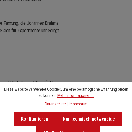
dige Fassung, die Johannes Brahms
die sich für Experimente unbedingt
 und Mark Knoop (Klavier), Ltg.
Diese Website verwendet Cookies, um eine bestmögliche Erfahrung bieten
zu können.
Mehr Informationen ...
Datenschutz
|
Impressum
Konfigurieren
Nur technisch notwendige