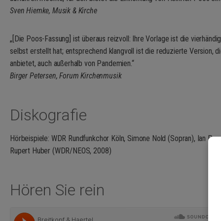
Sven Hiemke, Musik & Kirche
„[Die Poos-Fassung] ist überaus reizvoll: Ihre Vorlage ist die vierhän
selbst erstellt hat; entsprechend klangvoll ist die reduzierte Version, 
anbietet, auch außerhalb von Pandemien.“
Birger Petersen, Forum Kirchenmusik
Diskografie
Hörbeispiele: WDR Rundfunkchor Köln, Simone Nold (Sopran), Ian Pace
Rupert Huber (WDR/NEOS, 2008)
Hören Sie rein