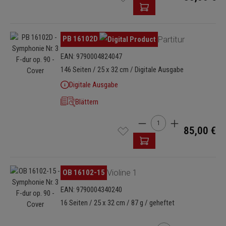
Bildergalerie überspringen
PB 16102D
Partitur
EAN: 9790004824047
146 Seiten / 25 x 32 cm / Digitale Ausgabe
Digitale Ausgabe
Blättern
Produkt Anzahl: Gib den 
85,00 €
Bildergalerie überspringen
OB 16102-15
Violine 1
EAN: 9790004340240
16 Seiten / 25 x 32 cm / 87 g / geheftet