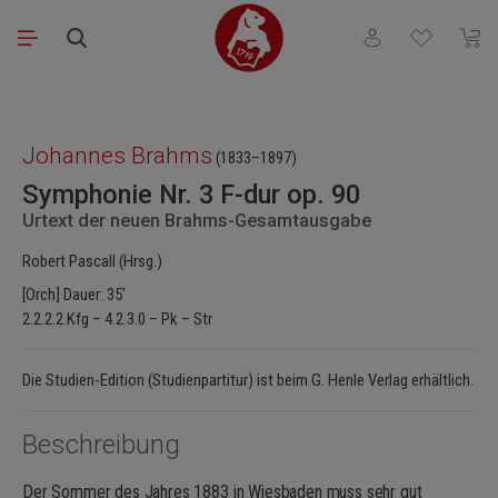
Zum Hauptinhalt springen
Du hast 0 Produkt
Waren
Bildergalerie überspringen
Johannes Brahms
(1833–1897)
Symphonie Nr. 3 F-dur op. 90
Urtext der neuen Brahms-Gesamtausgabe
Robert Pascall (Hrsg.)
[Orch] Dauer: 35'
2.2.2.2.Kfg – 4.2.3.0 – Pk – Str
Die Studien-Edition (Studienpartitur) ist beim G. Henle Verlag erhältlich.
Beschreibung
Der Sommer des Jahres 1883 in Wiesbaden muss sehr gut