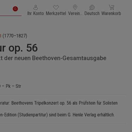
Du hast 0 Produkte auf dem Merkzettel
Warenkorb enth
Ihr Konto
Merkzettel
Vereinigte Staaten von Amerika
Deutsch
Warenkorb
n
(1770–1827)
r op. 56
text der neuen Beethoven-Gesamtausgabe
.0 – Pk – Str
eratur: Beethovens Tripelkonzert op. 56 als Prüfstein für Solisten
-Edition (Studienpartitur) sind beim G. Henle Verlag erhältlich.