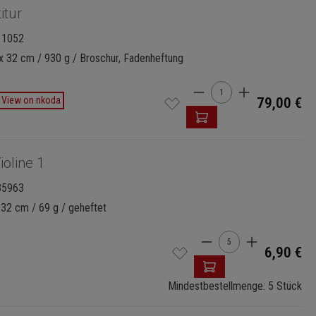
itur
11052
x 32 cm / 930 g / Broschur, Fadenheftung
Produkt Anzahl: Gi
View on nkoda
79,00 €
ioline 1
35963
 32 cm / 69 g / geheftet
Produkt Anzahl: G
6,90 €
Mindestbestellmenge: 5 Stück