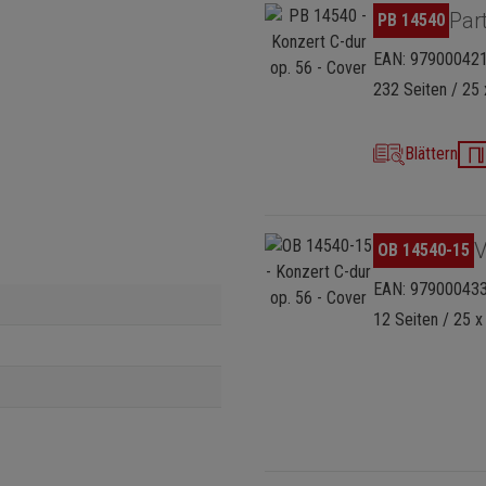
Bildergalerie überspringen
Part
PB 14540
EAN: 97900042
232 Seiten / 25 
Blättern
Bildergalerie überspringen
V
OB 14540-15
EAN: 97900043
12 Seiten / 25 x