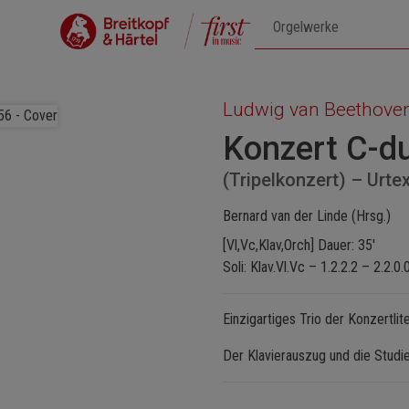
Ludwig van Beethove
Konzert C-du
(Tripelkonzert) – Ur
Bernard van der Linde (Hrsg.)
[Vl,Vc,Klav,Orch] Dauer: 35'
Soli: Klav.Vl.Vc – 1.2.2.2 – 2.2.0
Einzigartiges Trio der Konzertlit
Der Klavierauszug und die Studien