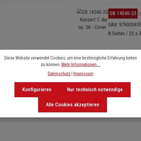
Bildergalerie überspringen
V
OB 14540-23
EAN: 97900043
8 Seiten / 25 x 
Diese Website verwendet Cookies, um eine bestmögliche Erfahrung bieten
zu können.
Mehr Informationen ...
Datenschutz
|
Impressum
Bildergalerie überspringen
K
OB 14540-27
Konfigurieren
Nur technisch notwendige
EAN: 97900043
Alle Cookies akzeptieren
8 Seiten / 25 x 