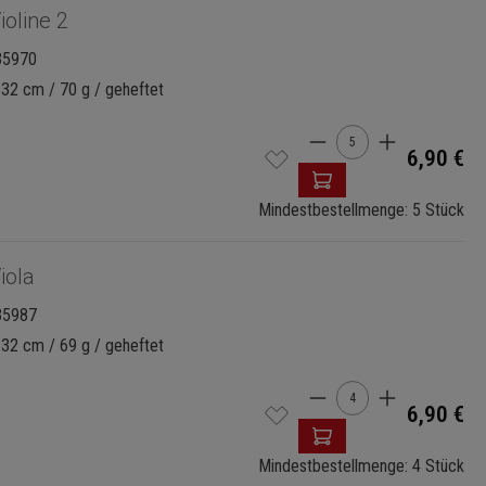
ioline 2
35970
 32 cm / 70 g / geheftet
Produkt Anzahl: G
6,90 €
Mindestbestellmenge: 5 Stück
iola
35987
 32 cm / 69 g / geheftet
Produkt Anzahl: G
6,90 €
Mindestbestellmenge: 4 Stück