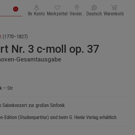
Du hast 0 Produkte auf dem Merkzettel
Warenkorb enth
Ihr Konto
Merkzettel
Vereinigte Staaten von Amerika
Deutsch
Warenkorb
n
(1770–1827)
t Nr. 3 c-moll op. 37
thoven-Gesamtausgabe
Pk – Str
Salonkonzert zur großen Sinfonik
-Edition (Studienpartitur) sind beim G. Henle Verlag erhältlich.