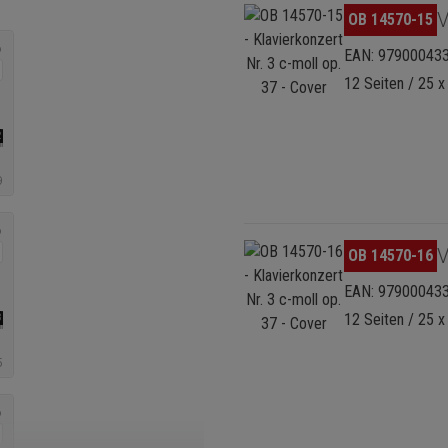
Bildergalerie überspringen
V
OB 14570-15
EAN: 97900043
12 Seiten / 25 x
Bildergalerie überspringen
V
OB 14570-16
EAN: 97900043
12 Seiten / 25 x