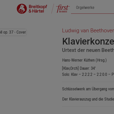
Ludwig van Beethove
Klavierkonzer
Urtext der neuen Bee
Hans-Werner Küthen (Hrsg.)
[Klav,Orch] Dauer: 34'
Solo: Klav – 2.2.2.2 – 2.2.0.0 – 
Schlüsselwerk am Übergang vom 
Der Klavierauszug und die Studien