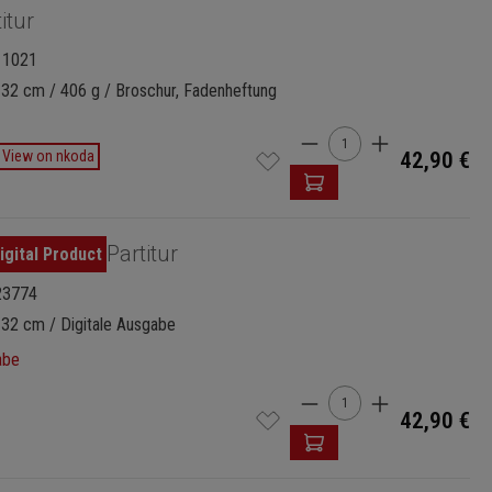
itur
11021
 32 cm / 406 g / Broschur, Fadenheftung
Produkt Anzahl: Gi
View on nkoda
42,90 €
Partitur
23774
 32 cm / Digitale Ausgabe
abe
Produkt Anzahl: Gi
42,90 €