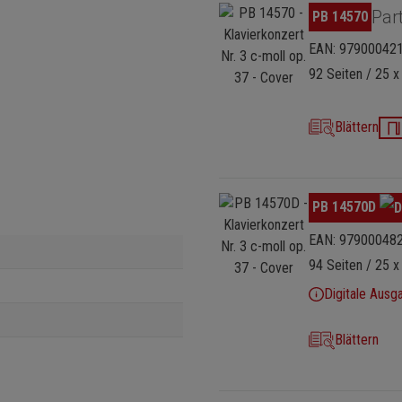
Bildergalerie überspringen
Part
PB 14570
EAN: 97900042
92 Seiten / 25 x
Blättern
Bildergalerie überspringen
PB 14570D
EAN: 97900048
94 Seiten / 25 x
Digitale Ausg
Blättern