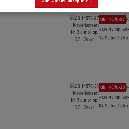
Alle Cookies akzeptieren
Bildergalerie überspringen
K
OB 14570-27
EAN: 97900043
12 Seiten / 25 x
Bildergalerie überspringen
H
OB 14570-30
EAN: 97900043
84 Seiten / 25 