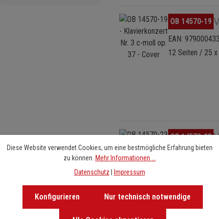
Bildergalerie überspringen
V
OB 14570-19
EAN: 97900043
12 Seiten / 25 x
Bildergalerie überspringen
V
OB 14570-23
Diese Website verwendet Cookies, um eine bestmögliche Erfahrung bieten
EAN: 97900043
zu können.
Mehr Informationen ...
12 Seiten / 25 x
Datenschutz
|
Impressum
Konfigurieren
Nur technisch notwendige