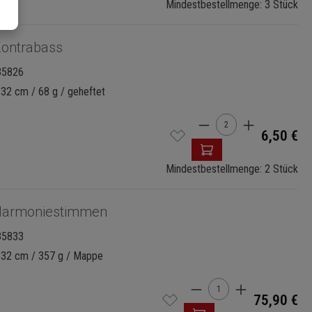
Mindestbestellmenge: 3 Stück
ontrabass
35826
 32 cm / 68 g / geheftet
Produkt Anzahl: G
6,50 €
Mindestbestellmenge: 2 Stück
armoniestimmen
35833
x 32 cm / 357 g / Mappe
Produkt Anzahl: Gi
75,90 €