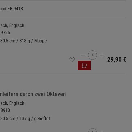
 und EB 9418
tsch, Englisch
89726
x 30.5 cm / 318 g / Mappe
Produkt Anzahl: Gi
29,90 €
onleitern durch zwei Oktaven
tsch, Englisch
88910
 30.5 cm / 137 g / geheftet