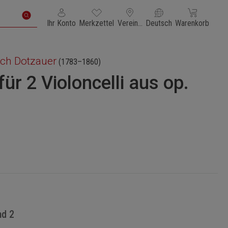
Du hast 0 Produkte auf dem Merkzettel
Warenkorb enth
Ihr Konto
Merkzettel
Vereinigte Staaten von Amerika
Deutsch
Warenkorb
ich Dotzauer
(1783–1860)
ür 2 Violoncelli aus op.
nd 2