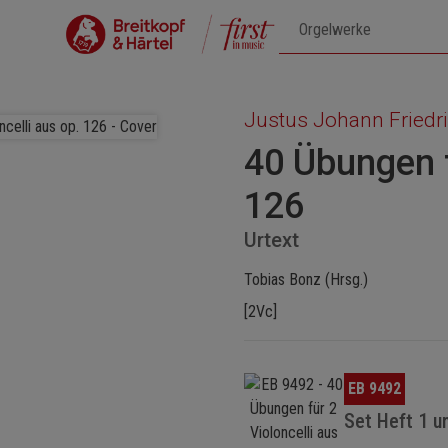
Justus Johann Friedr
40 Übungen f
126
Urtext
Tobias Bonz (Hrsg.)
[2Vc]
Bildergalerie überspringen
EB 9492
Set Heft 1 u