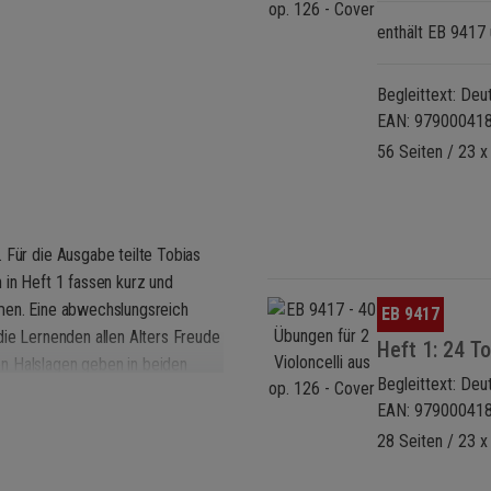
enthält EB 9417
Begleittext: Deu
EAN: 97900041
56 Seiten / 23 
 Für die Ausgabe teilte Tobias
 in Heft 1 fassen kurz und
Bildergalerie überspringen
mmen. Eine abwechslungsreich
EB 9417
die Lernenden allen Alters Freude
Heft 1: 24 T
n Halslagen geben in beiden
Begleittext: Deu
nik: neben Pizzicato und
EAN: 97900041
28 Seiten / 23 x