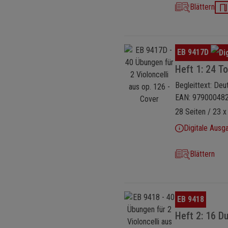
Blättern
Bildergalerie überspringen
EB 9417D
Heft 1: 24 T
Begleittext: Deu
EAN: 97900048
28 Seiten / 23 x
Digitale Ausg
Blättern
Bildergalerie überspringen
EB 9418
Heft 2: 16 D