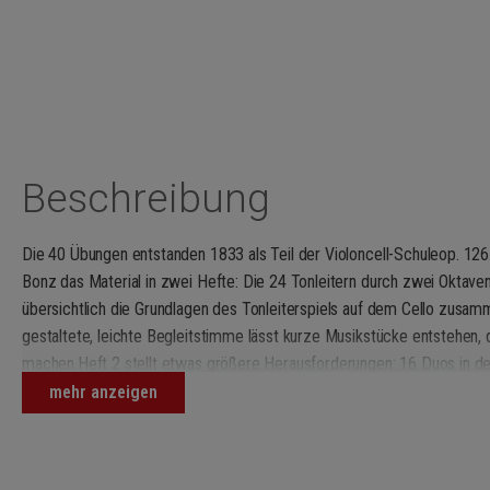
Beschreibung
Die 40 Übungen entstanden 1833 als Teil der Violoncell-Schuleop. 126.
Bonz das Material in zwei Hefte: Die 24 Tonleitern durch zwei Oktaven
übersichtlich die Grundlagen des Tonleiterspiels auf dem Cello zusa
gestaltete, leichte Begleitstimme lässt kurze Musikstücke entstehen, 
machen.Heft 2 stellt etwas größere Herausforderungen: 16 Duos in de
Stimmen einen reichhaltigen Einblick in diverse Aspekte der Cellotech
mehr anzeigen
Flageolett werden auch Synkopen und Triller geübt.