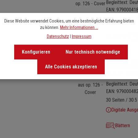
Begleittext: Deu
EAN: 97900041
28 Seiten / 23 x
Diese Website verwendet Cookies, um eine bestmögliche Erfahrung bieten
zu können.
Mehr Informationen ...
Blättern
Datenschutz
|
Impressum
Konfigurieren
Nur technisch notwendige
Bildergalerie überspringen
EB 9418D
Alle Cookies akzeptieren
Heft 2: 16 D
Begleittext: Deu
EAN: 97900048
30 Seiten / 30.5
Digitale Ausg
Blättern