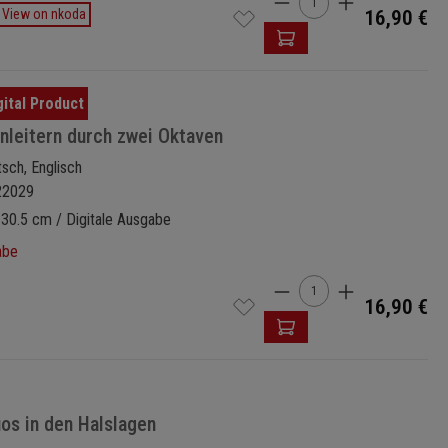
Produkt Anzahl: Gi
View on nkoda
16,90 €
onleitern durch zwei Oktaven
tsch, Englisch
22029
 30.5 cm / Digitale Ausgabe
abe
Produkt Anzahl: Gi
16,90 €
uos in den Halslagen