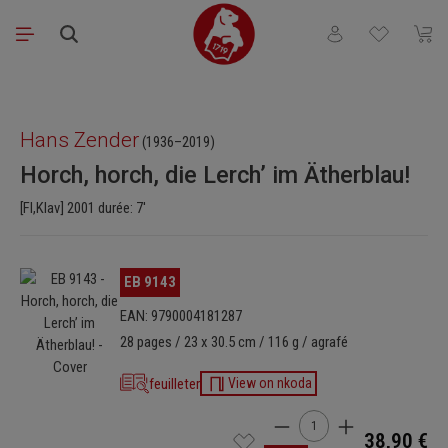
Passer au contenu principal
Vous avez 0 articl
Le pa
Ignorer la galerie d'images
Hans Zender
(1936–2019)
Horch, horch, die Lerch’ im Ätherblau!
[Fl,Klav] 2001 durée: 7'
Ignorer la galerie d'images
EB 9143
EAN: 9790004181287
28 pages / 23 x 30.5 cm / 116 g / agrafé
feuilleter
View on nkoda
Quantité de produit : Ent
38,90 €