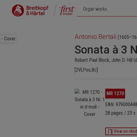
Antonio Bertali
(1605–16
Sonata à 3 Nr
Robert Paul Block, John D. Hill (é
[2Vl,Pos,Bc]
Ignorer la galerie d'images
MR 1270
EAN: 97900044
28 pages / 23 x
View on nko