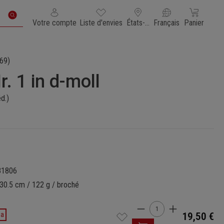
Vous avez 0 articles dans votre liste de souhaits
Le panier con
Votre compte
Liste d'envies
États-Unis d'Amérique
Français
Panier
69)
. 1 in d-moll
d.)
81806
 30.5 cm / 122 g / broché
Quantité de produi
da
19,50 €