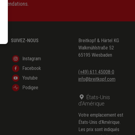
ommendations.
SUIVEZ-NOUS
Breitkopf & Härtel KG
Walkmühlstraße 52
65195 Wiesbaden
Instagram
Facebook
(+49) 611 45008-0
Youtube
info@breitkopf.com
Podigee
États-Unis
d'Amérique
Votre emplacement est
États-Unis d'Amérique.
Les prix sont indiqués