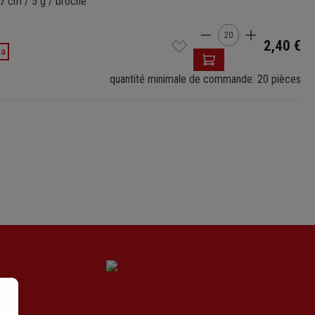
7 cm / 5 g / broché
Quantité de produ
2,40 €
da
quantité minimale de commande: 20 pièces