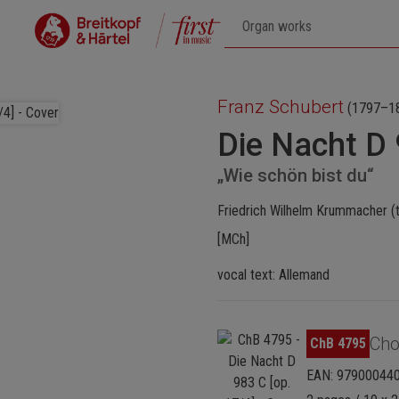
Franz Schubert
(1797–1
Die Nacht D 
„Wie schön bist du“
Friedrich Wilhelm Krummacher (
[MCh]
vocal text: Allemand
Ignorer la galerie d'images
Cho
ChB 4795
EAN: 97900044