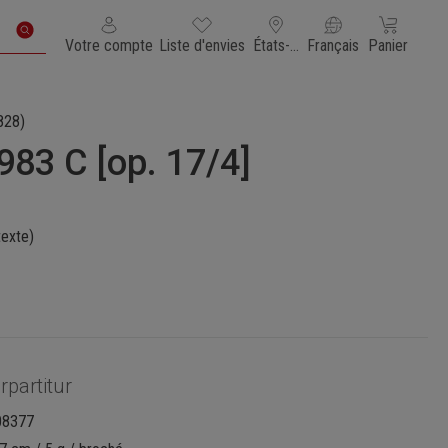
Vous avez 0 articles dans votre liste de souhaits
Le panier con
Votre compte
Liste d'envies
États-Unis d'Amérique
Français
Panier
828)
983 C [op. 17/4]
texte)
rpartitur
08377