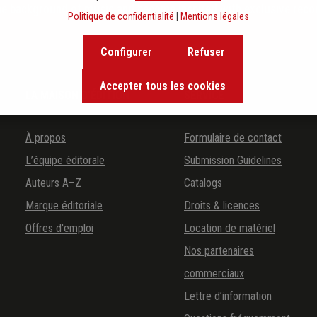
the background of music and become inspired with exclusive rec
Politique de confidentialité
|
Mentions légales
Configurer
Refuser
Accepter tous les cookies
LA MAISON D'ÉDITION
SERVICE
À propos
Formulaire de contact
L’équipe éditorale
Submission Guidelines
Auteurs A–Z
Catalogs
Marque éditoriale
Droits & licences
Offres d'emploi
Location de matériel
Nos partenaires
commerciaux
Lettre d’information