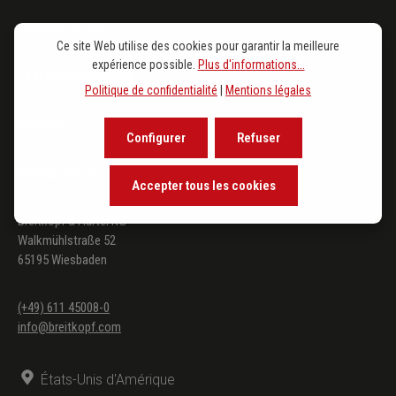
EN POINT DE VUE
Ce site Web utilise des cookies pour garantir la meilleure
expérience possible.
Plus d'informations...
LA MAISON D'ÉDITION
Politique de confidentialité
|
Mentions légales
SERVICE
Configurer
Refuser
SUIVEZ-NOUS
Accepter tous les cookies
Breitkopf & Härtel KG
Walkmühlstraße 52
65195 Wiesbaden
(+49) 611 45008-0
info@breitkopf.com
États-Unis d'Amérique