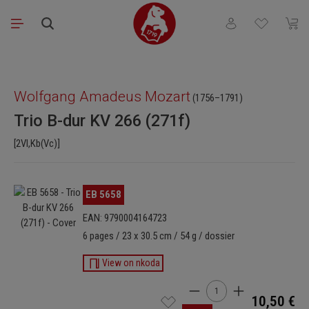
Passer au contenu principal
Vous avez 0 articl
Le pa
Ignorer la galerie d'images
Wolfgang Amadeus Mozart
(1756–1791)
Trio B-dur KV 266 (271f)
[2Vl,Kb(Vc)]
Ignorer la galerie d'images
EB 5658
EAN: 9790004164723
6 pages / 23 x 30.5 cm / 54 g / dossier
View on nkoda
Quantité de produit : Ent
10,50 €