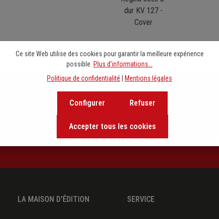
Ce site Web utilise des cookies pour garantir la meilleure expérience
possible.
Plus d'informations...
Politique de confidentialité
|
Mentions légales
Newsletter signup
Configurer
Refuser
Accepter tous les cookies
Our newsletter keeps you on beat. Discover new releases,
the background of music and become inspired with exclusive rec
LA MAISON D'ÉDITION
SERVICE