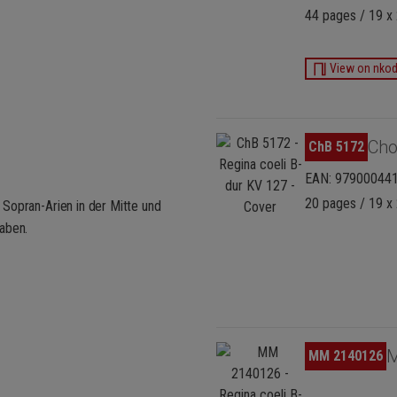
44 pages / 19 x 
View on nko
Ignorer la galerie d'images
Cho
ChB 5172
EAN: 97900044
20 pages / 19 x
Sopran-Arien in der Mitte und
aben.
Ignorer la galerie d'images
M
MM 2140126