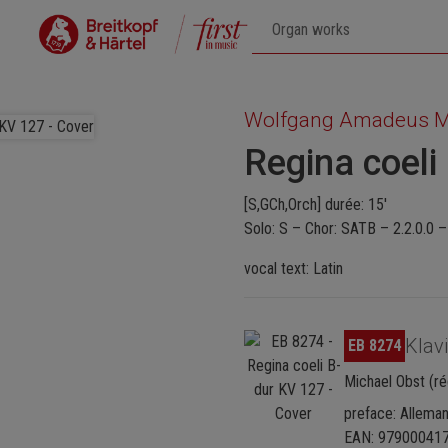
Wolfgang Amadeus M
Regina coeli
[S,GCh,Orch] durée: 15'
Solo: S – Chor: SATB – 2.2.0.0 –
vocal text: Latin
Ignorer la galerie d'images
Klav
EB 8274
Michael Obst (ré
preface: Alleman
EAN: 97900041