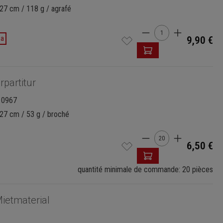
27 cm / 118 g / agrafé
Quantité de produ
da
9,90 €
rpartitur
10967
 27 cm / 53 g / broché
Quantité de produ
6,50 €
quantité minimale de commande: 20 pièces
ietmaterial