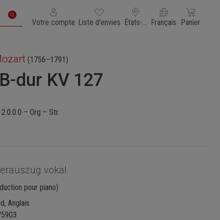
Vous avez 0 articles dans votre liste de souhaits
Le panier con
Votre compte
Liste d'envies
États-Unis d'Amérique
Français
Panier
ozart
(1756–1791)
 B-dur KV 127
 2.0.0.0 – Org – Str
ierauszug vokal
duction pour piano)
d, Anglais
75903