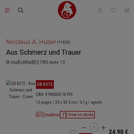
Passer au contenu principal
Vous avez 0 articl
Le pa
Ignorer la galerie d'images
Nicolaus A. Huber
(*1939)
Aus Schmerz und Trauer
[A-Sax[Es](Klar[B])] 1982 durée: 15'
Ignorer la galerie d'images
EB 8372
EAN: 9790004176795
12 pages / 23 x 30.5 cm / 67 g / agrafé
feuilleter
View on nkoda
Quantité de produit : Ent
24,90 €