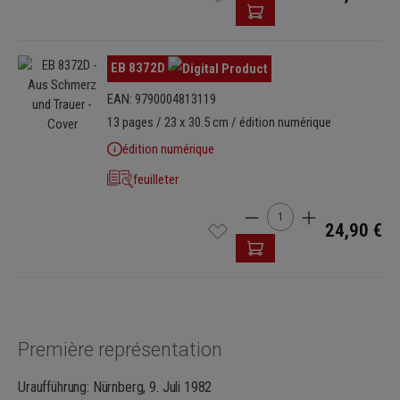
Ignorer la galerie d'images
EB 8372D
EAN: 9790004813119
13 pages / 23 x 30.5 cm / édition numérique
édition numérique
feuilleter
Quantité de produit : Ent
24,90 €
Première représentation
Uraufführung: Nürnberg, 9. Juli 1982