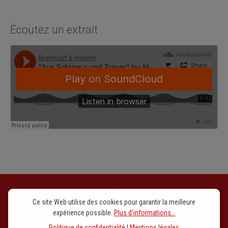
Écoutez un extrait
Ce site Web utilise des cookies pour garantir la meilleure
expérience possible.
Plus d'informations...
Newsletter signup
Politique de confidentialité
|
Mentions légales