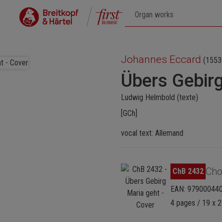
Johannes Eccard
(1553
Übers Gebirg
Ludwig Helmbold (texte)
[GCh]
vocal text: Allemand
Ignorer la galerie d'images
Cho
ChB 2432
EAN: 97900044
4 pages / 19 x 2