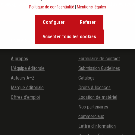
the background of music and become inspired with exclusive rec
Politique de confidentialité
|
Mentions légales
Configurer
Refuser
Accepter tous les cookies
LA MAISON D'ÉDITION
SERVICE
À propos
Formulaire de contact
L’équipe éditorale
Submission Guidelines
Auteurs A–Z
Catalogs
Marque éditoriale
Droits & licences
Offres d'emploi
Location de matériel
Nos partenaires
commerciaux
Lettre d’information