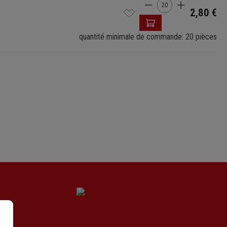
Quantité de produ
2,80 €
quantité minimale de commande: 20 pièces