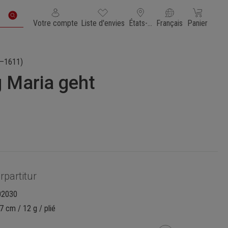
Vous avez 0 articles dans votre liste de souhaits
Le panier con
Votre compte
Liste d'envies
États-Unis d'Amérique
Français
Panier
–1611)
 Maria geht
rpartitur
02030
7 cm / 12 g / plié