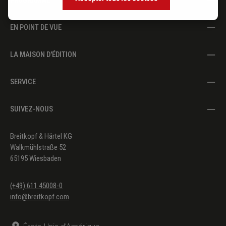
EN POINT DE VUE
LA MAISON D'ÉDITION
SERVICE
SUIVEZ-NOUS
Breitkopf & Härtel KG
Walkmühlstraße 52
65195 Wiesbaden
(+49) 611 45008-0
info@breitkopf.com