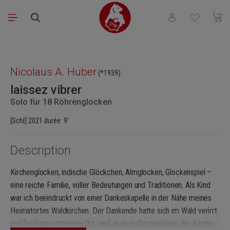
Passer au contenu principal
Vous avez 0 articl
Le pa
Ignorer la galerie d'images
Nicolaus A. Huber
(*1939)
laissez vibrer
Solo für 18 Röhrenglocken
[Schl] 2021 durée: 9'
Description
Kirchenglocken, indische Glöckchen, Almglocken, Glockenspiel –
eine reiche Familie, voller Bedeutungen und Traditionen. Als Kind
war ich beeindruckt von einer Dankeskapelle in der Nähe meines
Heimatortes Waldkirchen. Der Dankende hatte sich im Wald verirrt
und fand den rettenden Ort, weil er dem Glockenklang der Kirche