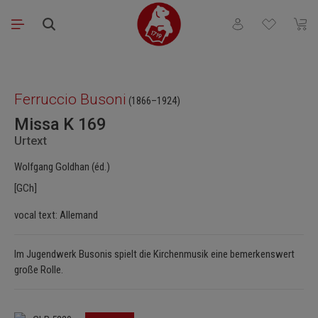
Passer au contenu principal
Vous avez 0 articl
Le pa
Ignorer la galerie d'images
Ferruccio Busoni
(1866–1924)
Missa K 169
Urtext
Wolfgang Goldhan (éd.)
[GCh]
vocal text: Allemand
Im Jugendwerk Busonis spielt die Kirchenmusik eine bemerkenswert
große Rolle.