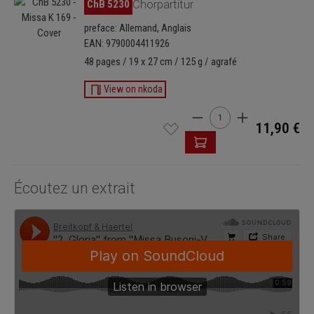
Ignorer la galerie d'images
ChB 5230
Chorpartitur
preface: Allemand, Anglais
EAN: 9790004411926
48 pages / 19 x 27 cm / 125 g / agrafé
View on nkoda
Quantité de produit : Ent
11,90 €
Écoutez un extrait