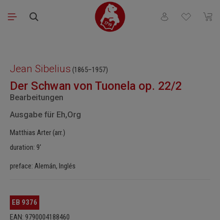
Saltar al contenido principal
Tienes 0 artículos
El ca
Omitir galería de imágenes
Jean Sibelius
(1865–1957)
Der Schwan von Tuonela op. 22/2
Bearbeitungen
Ausgabe für Eh,Org
Matthias Arter (arr.)
duration: 9'
preface: Alemán, Inglés
EB 9376
EAN: 9790004188460