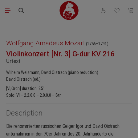
Skip to main content
You have 0 wishli
Shopp
Skip image gallery
Wolfgang Amadeus Mozart
(1756–1791)
Violinkonzert [Nr. 3] G-dur KV 216
Urtext
Wilhelm Weismann, David Oistrach (piano reduction)
David Oistrach (ed.)
[Vl,Orch] duration: 25'
Solo: Vl – 2.2.0.0 – 2.0.0.0 – Str
Description
Die renommierten russischen Geiger Igor und David Oistrach
unternahmen in den 70er Jahren des 20. Jahrhunderts die