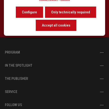
Our newsletter keeps you on beat. Discover new releases,
Configure
Only technically required
learn about the background of music and become inspired with
exclusive recommendations.
Accept all cookies
PROGRAM
IN THE SPOTLIGHT
THE PUBLISHER
SERVICE
FOLLOW US