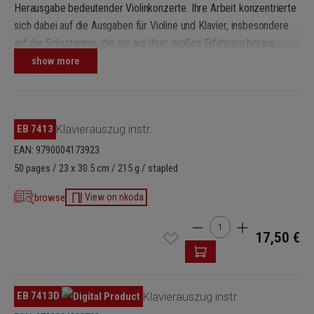
Herausgabe bedeutender Violinkonzerte. Ihre Arbeit konzentrierte
sich dabei auf die Ausgaben für Violine und Klavier, insbesondere
auf die Solostimme, die sie aus ihrer großen Erfahrung heraus
ausführlich bezeichneten. David Oistrach lieferte zu den
show more
Violinkonzerten Mozarts auch Solokadenzen. Im Vorwort der
vorliegenden Ausgabe gibt Oistrach zudem wichtige Hinweise auf
Mozarts Notation der Verzierungen und ihre Ausführung.
EB 7413
Klavierauszug instr.
EAN: 9790004173923
50 pages / 23 x 30.5 cm / 215 g / stapled
browse
View on nkoda
Product Quantity: Enter t
17,50 €
EB 7413D
Klavierauszug instr.