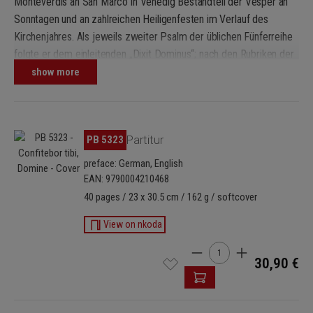
Monteverdis an San Marco in Venedig Bestandteil der Vesper an
Sonntagen und an zahlreichen Heiligenfesten im Verlauf des
Kirchenjahres. Als jeweils zweiter Psalm der üblichen Fünferreihe
folgte er dem einleitenden „Dixit Dominus“; nach den Rubriken der
Kathedrale war er in einer Concertato-Vertonung auszuführen.
show more
Dass Monteverdi diesen Psalmtext mehrfach vertont hat, mag in
der Vielzahl von Gelegenheiten begründet sein, bei denen der Text
in der Liturgie von San Marco fixiert war. Wenn der Komponist bei
Skip image gallery
PB 5323
Partitur
der Vielzahl von Vertonungen des nämlichen Textes über die
jeweils wechselnde Besetzung hinaus stets neue Formmodelle
preface: German, English
entwickeln konnte, so spricht dies für eine reiche Phantasie voll
EAN: 9790004210468
zukunftsweisender Ideen.
40 pages / 23 x 30.5 cm / 162 g / softcover
Die hier edierte Komposition hebt sich durch zwei wesentliche
View on nkoda
Eigenheiten heraus: ihr eigenwilliger Stil fällt ebenso aus dem
Product Quantity: Enter t
üblichen Rahmen wie die vom Komponisten eingeräumte,
30,90 €
zweifache Art der Ausführung. Den als „alla francese"
gekennzeichneten Stil, in Monteverdis Kirchenmusik einzigartig,
teilt unsere Komposition mit zwei Madrigalen aus dem 1638