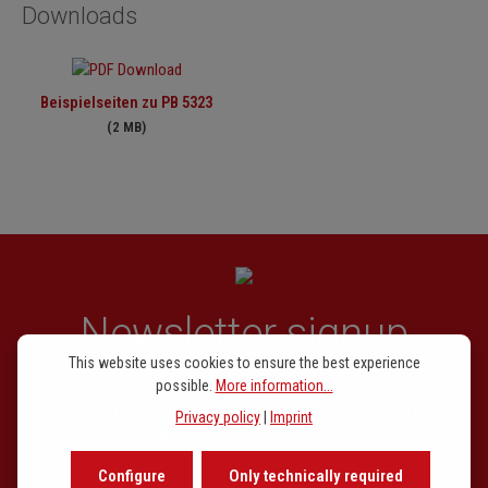
Downloads
gedruckten achten Madrigalbuch, „Dolcissimo uscignolo“ und „Chi
vuol haver felice e lieto il core“.
Beispielseiten zu PB 5323
(2 MB)
Newsletter signup
This website uses cookies to ensure the best experience
possible.
More information...
Our newsletter keeps you on beat. Discover new releases,
learn about the background of music and become inspired with
Privacy policy
|
Imprint
exclusive recommendations.
Configure
Only technically required