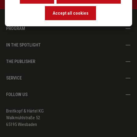
Accept all cookies
PROGRAM
IN THE SPOTLIGHT
THE PUBLISHER
SERVICE
FOLLOW US
Breitkopf & Härtel KG
Walkmühlstraße 52
65195 Wiesbaden