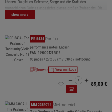
können. Da gibt es Schmerz, Sorge und die Kraft des
menschlichen Geistes angesichts dieses großen Zwiespalts. Die
Psalmen bedeuten die Verehrung der Menschlichkeit und des
show more
Lebens. Und so fehlen den Psalmen in diesem Konzert die Worte
– sie sind aber voller Musik.
(Ye Shen)
Skip image gallery
PB 5434
Partitur
performance notes: English
EAN: 9790004212813
96 pages / 27 x 36 cm / 530 g / softbound
browse
View on nkoda
Product Quantity: Enter t
89,00 €
Skip image gallery
MM 2389711
Mietmaterial
The Psalms of Taciturnity (Violin Concerto