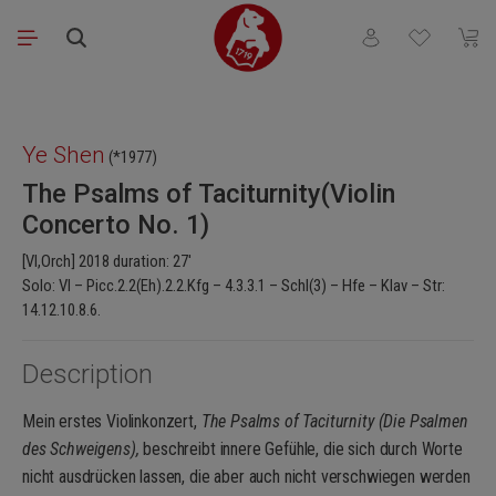
Skip to main content
You have 0 wishli
Shopp
Skip image gallery
Ye Shen
(*1977)
The Psalms of Taciturnity(Violin
Concerto No. 1)
[Vl,Orch] 2018 duration: 27'
Solo: Vl – Picc.2.2(Eh).2.2.Kfg – 4.3.3.1 – Schl(3) – Hfe – Klav – Str:
14.12.10.8.6.
Description
Mein erstes Violinkonzert,
The Psalms of Taciturnity (Die Psalmen
des Schweigens),
beschreibt innere Gefühle, die sich durch Worte
nicht ausdrücken lassen, die aber auch nicht verschwiegen werden