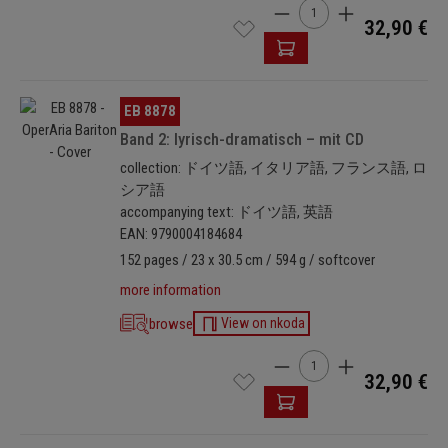
Product Quantity: Enter t
Spielraum für die Individualität der verschiedenen Stimm- und
32,90 €
Rollentypen.
Das entscheidende Plus von
Oper
Aria gegenüber vergleichbaren
Repertoiresammlungen besteht in seiner zusätzlichen Funktion als
Skip image gallery
EB 8878
gut informierter
Vokal
Coach. Folgende Extras sind darin
Band 2: lyrisch-dramatisch – mit CD
eingeschlossen:
collection: ドイツ語, イタリア語, フランス語, ロ
Ausführlicher Kommentarteil
シア語
accompanying text: ドイツ語, 英語
Alle Bände bieten in den Einzelkommentaren zu jeder Arie
EAN: 9790004184684
Informationen u. a. zu Komponist, Werk, Fassungs- oder
152 pages / 23 x 30.5 cm / 594 g / softcover
Besetzungsfragen einschließlich einer kurzen, inhaltlichen
Zusammenfassung, welche die Arie in den Handlungskontext
more information
der Oper stellt. Hinzu kommen methodische Hinweise aus
browse
View on nkoda
sängerischer Sicht als Empfehlung aus der Praxis.
Product Quantity: Enter t
Phonetik-Assistent
32,90 €
Als weitere Studierhilfe stehen Audiodateien (mp3) mit
Arientexten gesprochen von Muttersprachlern bereit.
Text-Assistent