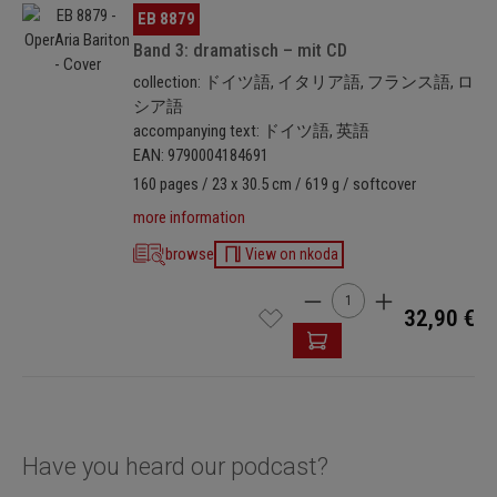
Skip image gallery
EB 8879
Für ein gründlicheres Verständnis der Arieninhalte sorgt der
Text-Assistent mit Textdateien (pdf) in deutscher und
Band 3: dramatisch – mit CD
englischer Übersetzung.
collection: ドイツ語, イタリア語, フランス語, ロ
シア語
Sowohl der Phonetik- als auch der Text-Assistent sind als
accompanying text: ドイツ語, 英語
Download unter www.breitkopf.com verfügbar.
EAN: 9790004184691
160 pages / 23 x 30.5 cm / 619 g / softcover
more information
browse
View on nkoda
Product Quantity: Enter t
32,90 €
Have you heard our podcast?