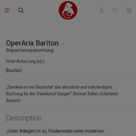
Skip to main content
You have 0 wishli
Shopp
Skip image gallery
OperAria Bariton
Repertoiresammlung
Peter Anton Ling (ed.)
[Bar,Klav]
„OperAria ist ein Glücksfall: das aktuellste und vollständigste
Rüstzeug für den Traumberuf Sänger!“ (Roman Trekel, Schirmherr
Bariton)
Description
„Unser Anliegen ist es, Studierenden einen modernen,