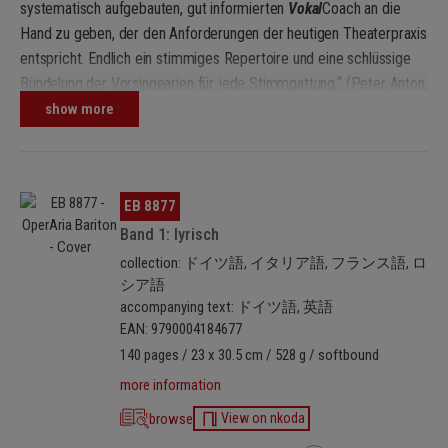
systematisch aufgebauten, gut informierten
Vokal
Coach an die
Hand zu geben, der den Anforderungen der heutigen Theaterpraxis
entspricht. Endlich ein stimmiges Repertoire und eine schlüssige
Bündelung der Vorsingearien für jede Stimmgattung.“ (Peter Anton
Ling, Herausgeber)
show more
Oper
Aria
ist eine umfassende
Repertoire
Sammlung von Opernarien
für alle Stimmgattungen von Sopran bis Bass. Sie wurde
hauptsächlich für die Gesangs-Ausbildung und das
Skip image gallery
EB 8877
Theatervorsingen entwickelt, richtet sich jedoch auch an bereits
Band 1: lyrisch
beruflich tätige Sänger und Gesangspädagogen.
collection: ドイツ語, イタリア語, フランス語, ロ
シア語
Die Auswahl der Arien aus drei Jahrhunderten klassischen
accompanying text: ドイツ語, 英語
Opernrepertoires erfolgte nach stimmlichen Kriterien und unter
EAN: 9790004184677
Berücksichtigung musikalischer und theaterpraktischer Aspekte.
140 pages / 23 x 30.5 cm / 528 g / softbound
Sie liefert zudem wertvolle Anregungen für Opern-Recitals.
more information
Die Einteilung der Arien in die Kategorien lyrisch, lyrisch-dramatisch
browse
View on nkoda
und dramatisch dient als Orientierungshilfe, lässt jedoch genügend