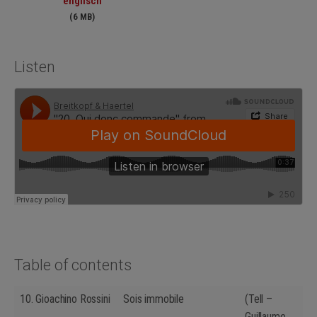
englisch
(6 MB)
Listen
Table of contents
10.
Gioachino Rossini
Sois immobile
(Tell –
Guillaume