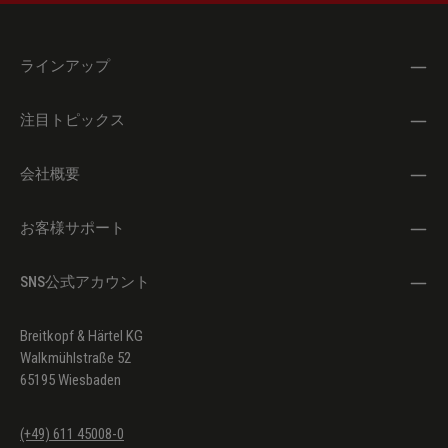
Hans
Sachs)
ラインアップ
Wolfgang Amadeus
Hai gia vinta la causa /
(Il Conte
Mozart
Vedrò mentre io sospiro
Almaviva –
注目トピックス
Le nozze di
Figaro)
会社概要
14.
Albert Lortzing
Wie freundlich strahlt /
(Graf von
Heiterkeit und
Eberbach –
お客様サポート
Fröhlichkeit
Der
Wildschütz)
SNS公式アカウント
Wolfgang Amadeus
Rivolgete a lui lo sguardo
(Guglielmo
Mozart
– Così fan
Breitkopf & Härtel KG
tutte)
Walkmühlstraße 52
65195 Wiesbaden
15.
Ambroise
Ô vin, dissipe la tristesse
(Hamlet –
Thomas
Hamlet)
(+49) 611 45008-0