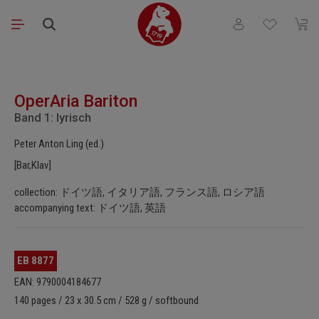
Skip to main content
You have 0 wishli
Shopp
Skip image gallery
OperAria Bariton
Band 1: lyrisch
Peter Anton Ling (ed.)
[Bar,Klav]
collection: ドイツ語, イタリア語, フランス語, ロシア語
accompanying text: ドイツ語, 英語
EB 8877
EAN: 9790004184677
140 pages / 23 x 30.5 cm / 528 g / softbound