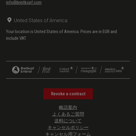
info@breitkopf.com
Wolfgang Amadeus
Fin ch’ han dal vino
(Don
Mozart
Giovanni –
Don
United States of America
Giovanni)
Your location is United States of America. Prices are in EUR and
16.
Richard Wagner
Blick’ ich umher
(Wolfram
include VAT.
von
Eschenbach
–
Tannhäuser)
Wolfgang Amadeus
Deh vieni alla finestra
(Don
Mozart
Giovanni –
Revoke a contract
Don
Giovanni)
略語案内
17.
Richard Wagner
Wie Todesahnung / O du
(Wolfram
よくあるご質問
mein holder Abendstern
von
送料について
キャンセルポリシー
Eschenbach
キャンセル用フォーム
–