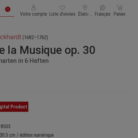
Vous avez 0 articles dans votre liste de souhaits
Le panier con
Votre compte
Liste d'envies
États-Unis d'Amérique
Français
Panier
ickhardt
(1682–1762)
e la Musique op. 30
narten in 6 Heften
18503
30.5 cm / édition numérique