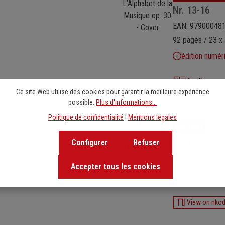
Nr. 13-16
EAN: 97900048
92 pages / 23 x 
édition numér
feuilleter
Ce site Web utilise des cookies pour garantir la meilleure expérience
possible.
Plus d'informations...
Politique de confidentialité
|
Mentions légales
Ignorer la galerie d'images
MR 1927
Nr. 17-20
Configurer
Refuser
EAN: 97900044
Accepter tous les cookies
70 pages / 23 x
View on nko