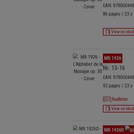
EAN: 97900044
86 pages / 23 x
View on nko
Ignorer la galerie d'images
MR 1926
Nr. 13-16
EAN: 97900044
92 pages / 23 x 
feuilleter
View on nko
Ignorer la galerie d'images
MR 1926D