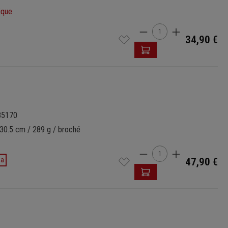
ique
Quantité de produi
34,90 €
85170
 30.5 cm / 289 g / broché
Quantité de produi
da
47,90 €