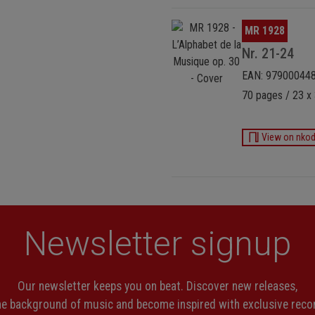
Ignorer la galerie d'images
MR 1928
Nr. 21-24
EAN: 97900044
70 pages / 23 x
View on nko
Newsletter signup
Our newsletter keeps you on beat. Discover new releases,
the background of music and become inspired with exclusive rec