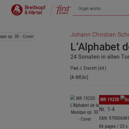
Johann Christian Sch
L’Alphabet d
24 Sonaten in allen To
Paul J. Everett (éd.)
[A-Blfl,Bc]
Ignorer la galerie d'images
MR 1923D
Nr. 1-4
EAN: 97900048
66 pages / 23 x 