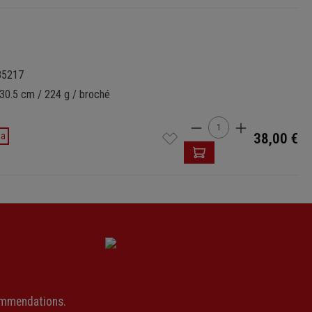
85217
 30.5 cm / 224 g / broché
Quantité de produi
da
38,00 €
ommendations.