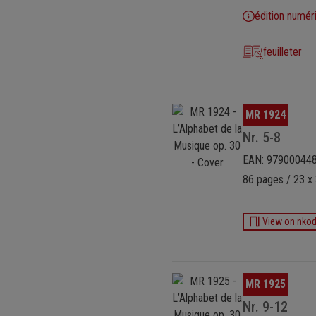
édition numér
feuilleter
Ignorer la galerie d'images
MR 1924
Nr. 5-8
EAN: 97900044
86 pages / 23 x
View on nko
Ignorer la galerie d'images
MR 1925
Nr. 9-12