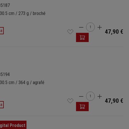
85187
 30.5 cm / 273 g / broché
Quantité de produi
da
47,90 €
85194
30.5 cm / 364 g / agrafé
Quantité de produi
47,90 €
da