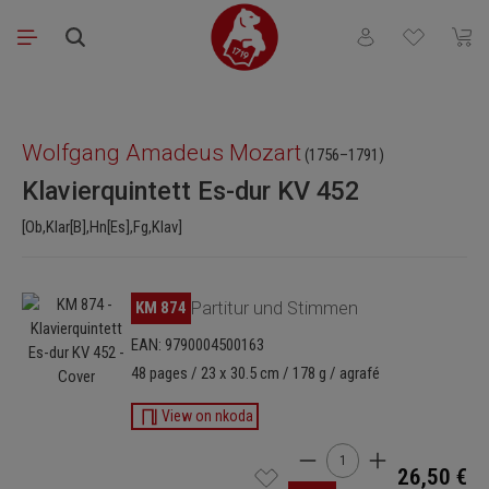
Passer au contenu principal
Vous avez 0 articl
Le pa
Ignorer la galerie d'images
Wolfgang Amadeus Mozart
(1756–1791)
Klavierquintett Es-dur KV 452
[Ob,Klar[B],Hn[Es],Fg,Klav]
Ignorer la galerie d'images
KM 874
Partitur und Stimmen
EAN: 9790004500163
48 pages / 23 x 30.5 cm / 178 g / agrafé
View on nkoda
Quantité de produit : Ent
26,50 €