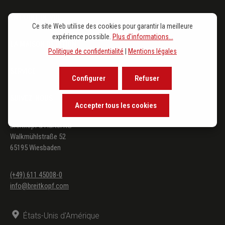
EN POINT DE VUE
Ce site Web utilise des cookies pour garantir la meilleure
expérience possible.
Plus d'informations...
LA MAISON D'ÉDITION
Politique de confidentialité
|
Mentions légales
SERVICE
Configurer
Refuser
SUIVEZ-NOUS
Accepter tous les cookies
Breitkopf & Härtel KG
Walkmühlstraße 52
65195 Wiesbaden
(+49) 611 45008-0
info@breitkopf.com
États-Unis d'Amérique