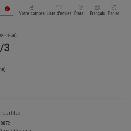
Vous avez 0 articles dans votre liste de souhaits
Le panier con
Votre compte
Liste d'envies
États-Unis d'Amérique
Français
Panier
92–1868)
/3
xte)
rpartitur
08872