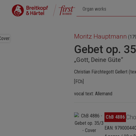
Moritz Hauptmann
(17
Gebet op. 35
„Gott, Deine Güte“
Christian Fürchtegott Gellert (te
[FCh]
vocal text: Allemand
Ignorer la galerie d'images
Cho
ChB 4886
EAN: 97900044