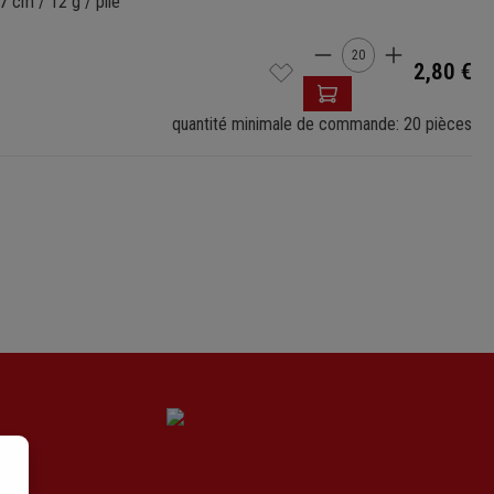
7 cm / 12 g / plié
Quantité de produ
2,80 €
quantité minimale de commande: 20 pièces