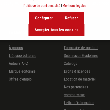
the background of music and become inspired with exclusive rec
Politique de confidentialité
|
Mentions légales
Configurer
Refuser
Accepter tous les cookies
LA MAISON D'ÉDITION
SERVICE
À propos
Formulaire de contact
L’équipe éditorale
Submission Guidelines
Auteurs A–Z
Catalogs
Marque éditoriale
Droits & licences
Offres d'emploi
Location de matériel
Nos partenaires
commerciaux
Lettre d’information