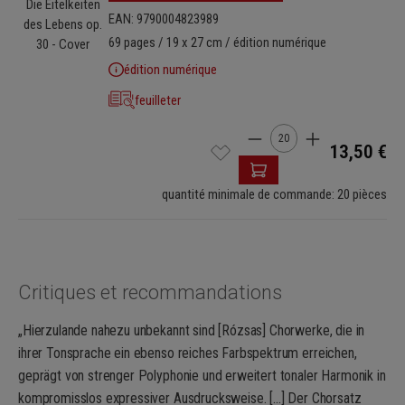
EAN: 9790004823989
69 pages / 19 x 27 cm / édition numérique
édition numérique
feuilleter
Quantité de produit : Ent
13,50 €
quantité minimale de commande: 20 pièces
Critiques et recommandations
„Hierzulande nahezu unbekannt sind [Rózsas] Chorwerke, die in
ihrer Tonsprache ein ebenso reiches Farbspektrum erreichen,
geprägt von strenger Polyphonie und erweitert tonaler Harmonik in
kompromisslos expressiver Ausdrucksweise. [...] Der Chorsatz