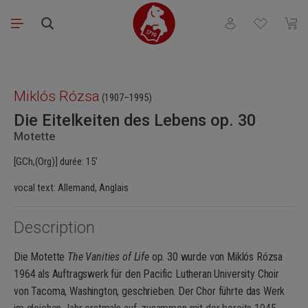
Passer au contenu principal
Vous avez 0 articl
Le pa
Ignorer la galerie d'images
Miklós Rózsa
(1907–1995)
Die Eitelkeiten des Lebens op. 30
Motette
[GCh,(Org)] durée: 15′
vocal text: Allemand, Anglais
Description
Die Motette
The Vanities of Life
op. 30 wurde von Miklós Rózsa
1964 als Auftragswerk für den Pacific Lutheran University Choir
von Tacoma, Washington, geschrieben. Der Chor führte das Werk