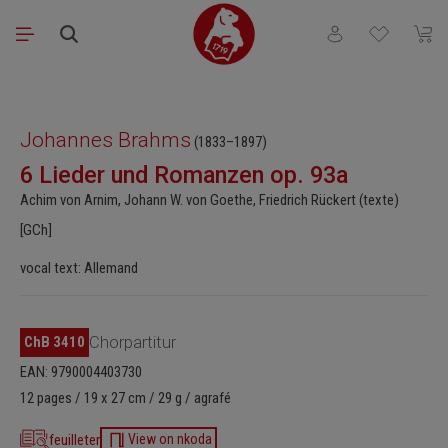
Passer au contenu principal
Vous avez 0 articl
Le pa
Ignorer la galerie d'images
Johannes Brahms
(1833–1897)
6 Lieder und Romanzen op. 93a
Achim von Arnim, Johann W. von Goethe, Friedrich Rückert (texte)
[GCh]
vocal text: Allemand
ChB 3410
Chorpartitur
EAN: 9790004403730
12 pages / 19 x 27 cm / 29 g / agrafé
feuilleter
View on nkoda