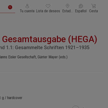
Tienes 0 artículos en tu lista de deseos
El carrito de
Tu cuenta
Lista de deseos
Estados Unidos de América
Español
Cesta
r Gesamtausgabe (HEGA)
Band 1.1: Gesammelte Schriften 1921–1935
Hanns Eisler Gesellschaft, Günter Mayer (eds.)
1 g / hardcover