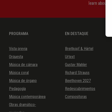
learn about 
PROGRAMA
EN DESTAQUE
Vista previa
Breitkopf & Härtel
Orquesta
Urtext
Música de cámara
Gustav Mahler
Música coral
Richard Strauss
Música de órgano
Beethoven 2027
Pedagogía
Redescubrimientos
Música contemporánea
Compositoras
Obras dramático-