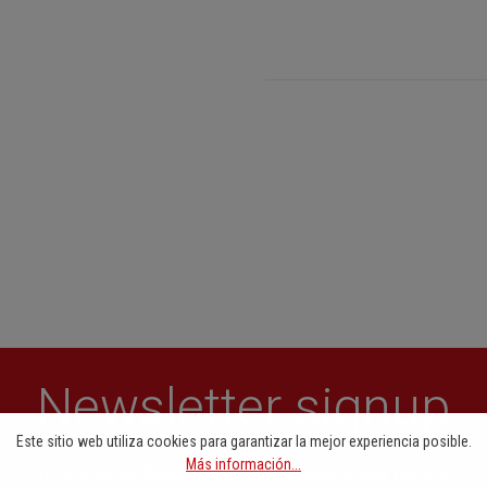
Newsletter signup
Este sitio web utiliza cookies para garantizar la mejor experiencia posible.
Más información...
Our newsletter keeps you on beat. Discover new releases,