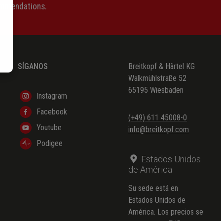
ommendations.
SÍGANOS
Breitkopf & Härtel KG
Walkmühlstraße 52
65195 Wiesbaden
Instagram
Facebook
(+49) 611 45008-0
Youtube
info@breitkopf.com
Podigee
Estados Unidos
de América
Su sede está en
Estados Unidos de
América. Los precios se