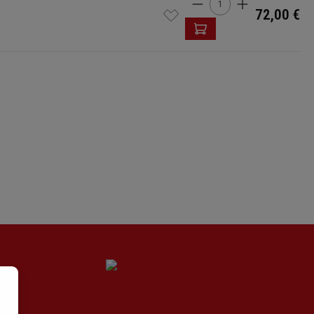
Cantidad del produ
72,00 €