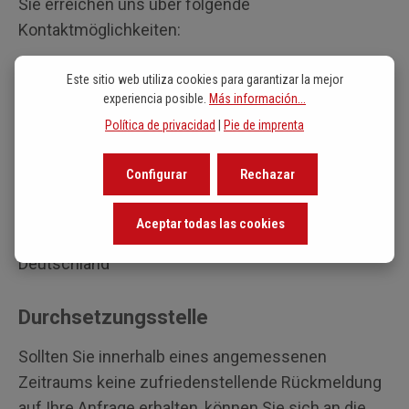
Sie erreichen uns über folgende
Kontaktmöglichkeiten:
Este sitio web utiliza cookies para garantizar la mejor
E-Mail:
info@breitkopf.de
experiencia posible.
Más información...
Telefon: (+49) 611 45008-0
Política de privacidad
|
Pie de imprenta
Postanschrift:
Configurar
Rechazar
Breitkopf & Härtel KG
Walkmühlstraße 52
Aceptar todas las cookies
65195 Wiesbaden
Deutschland
Durchsetzungsstelle
Sollten Sie innerhalb eines angemessenen
Zeitraums keine zufriedenstellende Rückmeldung
auf Ihre Anfrage erhalten, können Sie sich an die