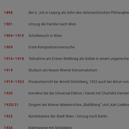
1898
Am 6. Juli in Leipzig als Sohn des österreichischen Philosophe
1901
Umzug der Familie nach Wien
1904–1915
Schulbesuch in Wien
1909
Erste Kompositionsversuche
1916–1918
Teilnahme am Ersten Weltkrieg als Soldat in einem ungarisch
1919
Studium am Neuen Wiener Konservatorium
1919–1923
Privatunterricht bei Arnold Schönberg, 1922 auch bei Anton vo
1920
Korrektor bei der Universal Edition / Heirat mit Charlotte Deman
1920/21
Dirigent der Wiener Arbeiterchöre „Stahlklang“ und „Karl Liebkn
1925
Künstlerpreis der Stadt Wien / Umzug nach Berlin
1926
Kontroverse mit Schönberg