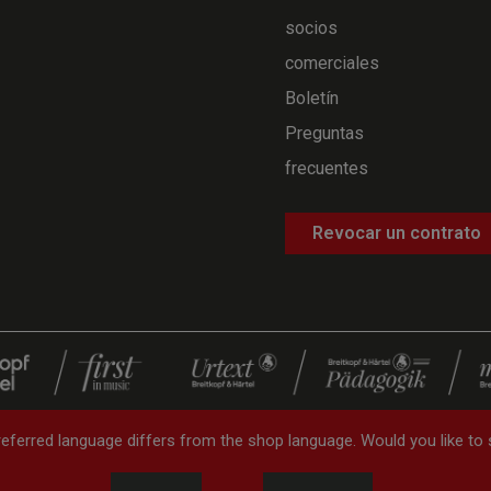
socios
comerciales
Boletín
Preguntas
frecuentes
Revocar un contrato
eferred language differs from the shop language. Would you like to
—
Gastos de envío
—
Política de cancelación
—
Formulario de 