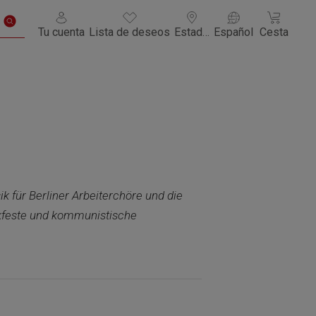
Tienes 0 artículos en tu lista de deseos
El carrito d
Tu cuenta
Lista de deseos
Estados Unidos de América
Español
Cesta
ik für Berliner Arbeiterchöre und die
ikfeste und kommunistische