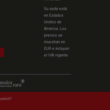
Su sede está
en Estados
Unidos de
América. Los
precios se
muestran en
EUR e incluyen
el IVA vigente.
 switch?
desistimiento
—
Protección de datos
—