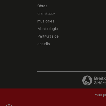
Obras
dramático-
musicales
Musicología
Partituras de
estudio
Your pr
Abreviaturas
—
Preguntas frecuentes