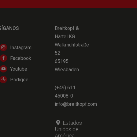
SÍGANOS
Breitkopf &
Härtel KG
Walkmühlstraße
Instagram
52
Facebook
65195
Youtube
Wiesbaden
Podigee
(+49) 611
45008-0
info@breitkopf.com
Estados
Unidos de
América