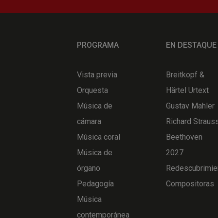
PROGRAMA
EN DESTAQUE
Vista previa
Breitkopf &
Orquesta
Härtel Urtext
Música de
Gustav Mahler
cámara
Richard Straus
Música coral
Beethoven
Música de
2027
órgano
Redescubrimie
Pedagogía
Compositoras
Música
contemporánea