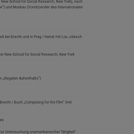
er New School for Social Research, New York), nach
de“) und Moskau (Vorsitzender des Internationalen
k bei Brecht und in Prag / Heirat mit Lou Jolesch
der New School for Social Research, New York
 „illegalen Aufenthalts“)
recht / Buch „Composing for the Film“ (mit
ces
ur Untersuchung unamerikanischer Tätigkeit“