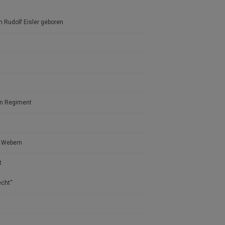
n Rudolf Eisler geboren
en Regiment
n Webern
t
echt“