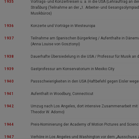
1935
Vortrags- und Konzertreisen u. a. in die USA (Lehrauftrag an d
Straßburg (Teilnahme an der „1. Arbeiter- und Gesangsolympia
Musikbüros)
1936
Konzerte und Vorträge in Westeuropa
1937
Teilnahme am Spanischen Bürgerkrieg / Aufenthalte in Dänemar
(Anna Louise von Gosztonyi)
1938
Dauerhafte Übersiedelung in die USA / Professur für Musik an 
1939
Gastprofessur am Konservatorium in Mexiko City
1940
Passschwierigkeiten in den USA (Haftbefehl gegen Eisler wegen
1941
Aufenthalt in Woodbury, Connecticut
1942
Umzug nach Los Angeles, dort intensive Zusammenarbeit mit B
Theodor W. Adorno)
1944
Preis-Nominierung der Academy of Motion Pictures and Scien
1947
Verhöre in Los Angeles und Washington vor dem „Ausschuss z