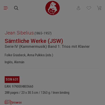
Saltar al contenido principal
Tienes 0 artículos
El ca
Omitir galería de imágenes
Jean Sibelius
(1865–1957)
Sämtliche Werke (JSW)
Serie IV (Kammermusik) Band 1: Trios mit Klavier
Folke Gräsbeck, Anna Pulkkis (eds.)
Inglés, Alemán
SON 631
EAN: 9790004803660
288 pages / 23 x 30.5 cm / 1263 g / linen binding
browse