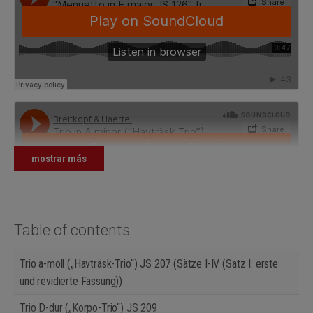
mostrar más
Table of contents
Trio a-moll („Havträsk-Trio“) JS 207 (Sätze I-IV (Satz I: erste
und revidierte Fassung))
Trio D-dur („Korpo-Trio“) JS 209