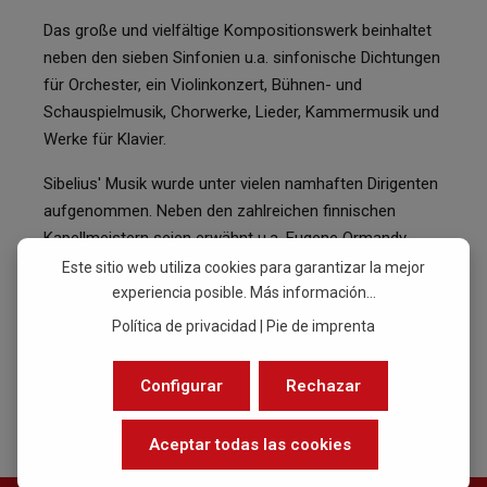
Das große und vielfältige Kompositionswerk beinhaltet
neben den sieben Sinfonien u.a. sinfonische Dichtungen
für Orchester, ein Violinkonzert, Bühnen- und
Schauspielmusik, Chorwerke, Lieder, Kammermusik und
Werke für Klavier.
Sibelius' Musik wurde unter vielen namhaften Dirigenten
aufgenommen. Neben den zahlreichen finnischen
Kapellmeistern seien erwähnt u.a. Eugene Ormandy,
Herbert von Karajan, Leonard Bernstein, Lorin Maazel
Este sitio web utiliza cookies para garantizar la mejor
und Sir Colin Davis.
experiencia posible.
Más información...
Política de privacidad
|
Pie de imprenta
(Hannu Kivila, ArtInn; Übersetzung: Peter Zimmermann)
Configurar
Rechazar
Aceptar todas las cookies