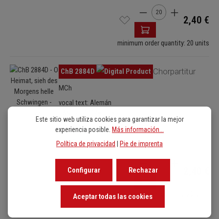
Cantidad del producto: 
2,40 €
minimum order quantity: 20 units
Omitir galería de imágenes
ChB 2884D
Chorpartitur
MCh
vocal text: Alemán
EAN: 9790004816189
Este sitio web utiliza cookies para garantizar la mejor
5 pages / 19 x 27 cm / digital edition
experiencia posible.
Más información...
digital edition
Política de privacidad
|
Pie de imprenta
Cantidad del producto: 
2,40 €
Configurar
Rechazar
minimum order quantity: 20 units
Aceptar todas las cookies