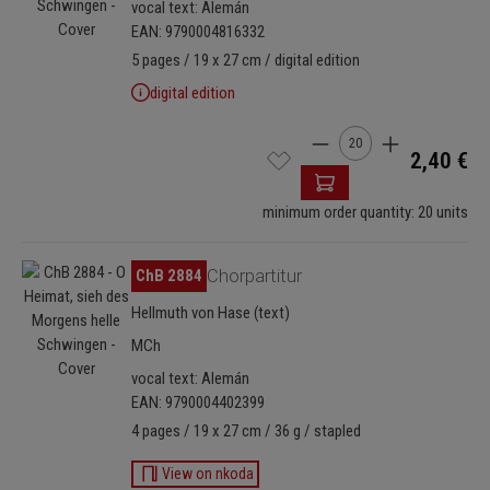
vocal text: Alemán
EAN: 9790004816332
5 pages / 19 x 27 cm / digital edition
digital edition
Cantidad del producto: 
2,40 €
minimum order quantity: 20 units
Omitir galería de imágenes
ChB 2884
Chorpartitur
Hellmuth von Hase (text)
MCh
vocal text: Alemán
EAN: 9790004402399
4 pages / 19 x 27 cm / 36 g / stapled
View on nkoda