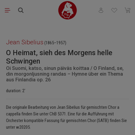
Saltar al contenido principal
Tienes 0 artículos
El ca
Omitir galería de imágenes
Jean Sibelius
(1865–1957)
O Heimat, sieh des Morgens helle
Schwingen
Oi Suomi, katso, sinun päiväs koittaa / O Finland, se,
din morgonljusning randas – Hymne über ein Thema
aus Finlandia op. 26
duration: 2'
Die originale Bearbeitung von Jean Sibelius für gemischten Chor a
cappella finden Sie unter ChB 5371. Eine für die Aufführung mit
Orchester kompatible Fassung für gemischten Chor (SATB) finden Sie
unter w20205.