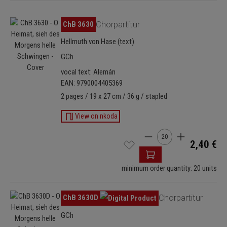
Omitir galería de imágenes
ChB 3630
Chorpartitur
Hellmuth von Hase (text)
GCh
vocal text: Alemán
EAN: 9790004405369
2 pages / 19 x 27 cm / 36 g / stapled
View on nkoda
Cantidad del producto: 
2,40 €
minimum order quantity: 20 units
Omitir galería de imágenes
ChB 3630D
Chorpartitur
GCh