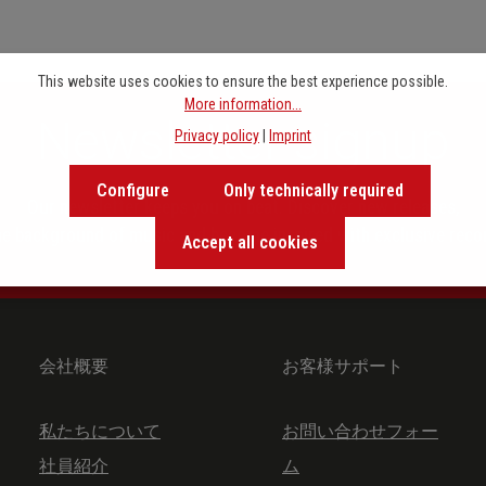
This website uses cookies to ensure the best experience possible.
More information...
Newsletter signup
Privacy policy
|
Imprint
Configure
Only technically required
Our newsletter keeps you on beat. Discover new releases,
the background of music and become inspired with exclusive rec
Accept all cookies
会社概要
お客様サポート
私たちについて
お問い合わせフォー
社員紹介
ム