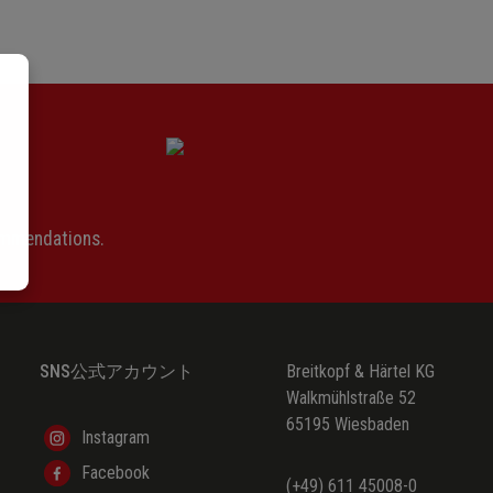
ommendations.
SNS公式アカウント
Breitkopf & Härtel KG
Walkmühlstraße 52
65195 Wiesbaden
Instagram
Facebook
(+49) 611 45008-0