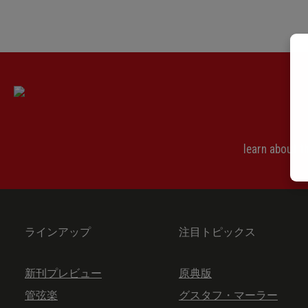
learn about 
ラインアップ
注目トピックス
新刊プレビュー
原典版
管弦楽
グスタフ・マーラー