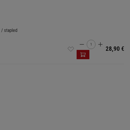
 / stapled
Product Quantity: 
28,90 €