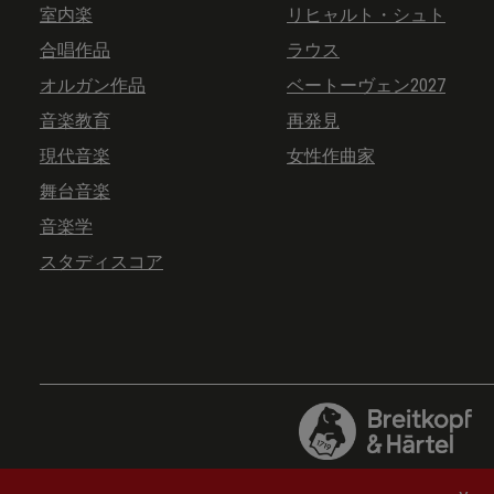
室内楽
リヒャルト・シュト
合唱作品
ラウス
オルガン作品
ベートーヴェン2027
音楽教育
再発見
現代音楽
女性作曲家
舞台音楽
音楽学
スタディスコア