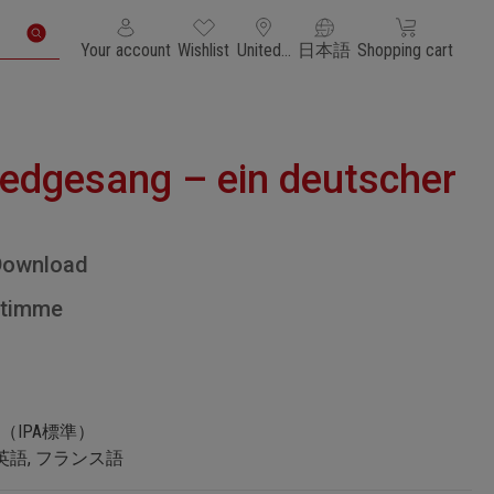
You have 0 wishlist items
Shopping cart con
Your account
Wishlist
United States of America
日本語
Shopping cart
edgesang – ein deutscher
Download
Stimme
記号（IPA標準）
ツ語, 英語, フランス語