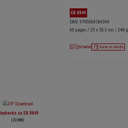
EB 8849
EAN: 9790004184394
60 pages / 23 x 30.5 cm / 248 g
browse
View on nkoda
laybacks zu EB 8849
(23 MB)