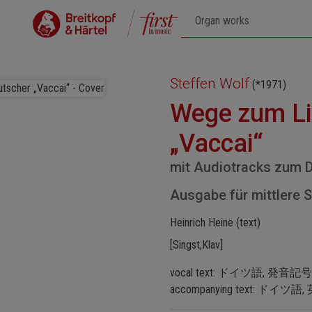
Steffen Wolf
(*1971)
Wege zum Li
„Vaccai“
mit Audiotracks zum 
Ausgabe für mittlere 
Heinrich Heine (text)
[Singst,Klav]
vocal text: ドイツ語, 発音
accompanying text: ドイ