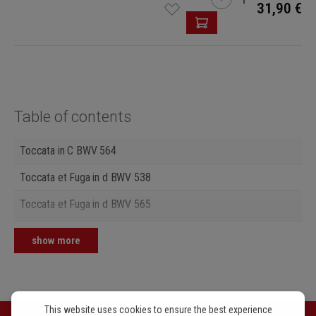
31,90 €
Table of contents
Toccata in C BWV 564
Toccata et Fuga in d BWV 538
Toccata et Fuga in d BWV 565
Toccata et Fuga in F BWV 540
show more
Passacaglia in c BWV 582 (inklusive
Frühfassung)
Sonata in D BWV 963
This website uses cookies to ensure the best experience