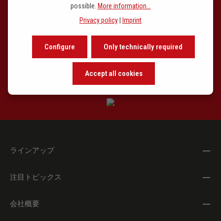
possible.
More information...
Allabreve in D BWV 589
Privacy policy
|
Imprint
Canzona in d BWV 588
Newsletter signup
Capriccio (in honorem Johann Christoph Bachii)
Configure
Only technically required
BWV 993
Our newsletter keeps you on beat. Discover new releases,
learn about the background of music and become inspired with
Accept all cookies
Pastorella BWV 590
exclusive recommendations.
Pièce d’Orgue à 5 BWV 572 (inklusive
Frühfassung)
Praeludium in a BWV 569
Pedal-Exercitium BWV 598 (im Anhang)
ラインアップ
Canzona in d BWV 588 (verzierte Fassung mit
注目トピックス
Fingersatz im Anhang)
Toccata et Fuga in d BWV 538 (Frühfassung
(online)
会社概要
und verzierte Fassung)