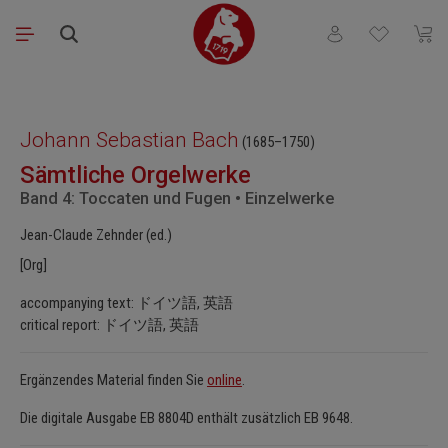
Skip to main content
You have 0 wishli
Shopp
Skip image gallery
Johann Sebastian Bach
(1685–1750)
Sämtliche Orgelwerke
Band 4: Toccaten und Fugen • Einzelwerke
Jean-Claude Zehnder (ed.)
[Org]
accompanying text: ドイツ語, 英語
critical report: ドイツ語, 英語
Ergänzendes Material finden Sie
online
.
Die digitale Ausgabe EB 8804D enthält zusätzlich EB 9648.