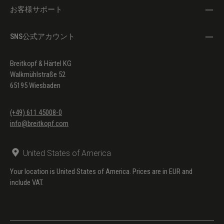
Passacaglia in c BWV 582 (verzierte Fassung)
(online)
お客様サポート
Capriccio BWV 993 (verzierte Fassung und
(online)
SNS公式アカウント
Fassung in F)
Pièce d’Orgue BWV 572 (verzierte Fassung)
(online)
Breitkopf & Härtel KG
Walkmühlstraße 52
Kleines harmonisches Labyrinth BWV 591
(online)
65195 Wiesbaden
(Autorschaft unbestimmt)
Präludium in G BWV 568 (Autorschaft
(online)
(+49) 611 45008-0
unbestimmt)
info@breitkopf.com
United States of America
Your location is United States of America. Prices are in EUR and
include VAT.