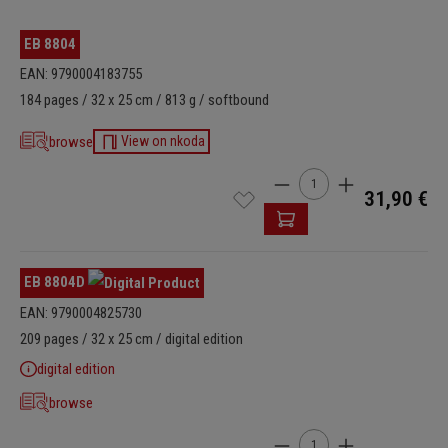
EB 8804
EAN: 9790004183755
184 pages / 32 x 25 cm / 813 g / softbound
browse
View on nkoda
Product Quantity: Enter t
31,90 €
EB 8804D
EAN: 9790004825730
209 pages / 32 x 25 cm / digital edition
digital edition
browse
Product Quantity: Enter t