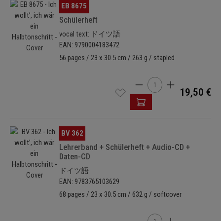
Skip image gallery
EB 8675
Schülerheft
vocal text: ドイツ語
EAN: 9790004183472
56 pages / 23 x 30.5 cm / 263 g / stapled
Product Quantity: Enter t
19,50 €
Skip image gallery
BV 362
Lehrerband + Schülerheft + Audio-CD +
Daten-CD
ドイツ語
EAN: 9783765103629
68 pages / 23 x 30.5 cm / 632 g / softcover
Product Quantity: Enter t