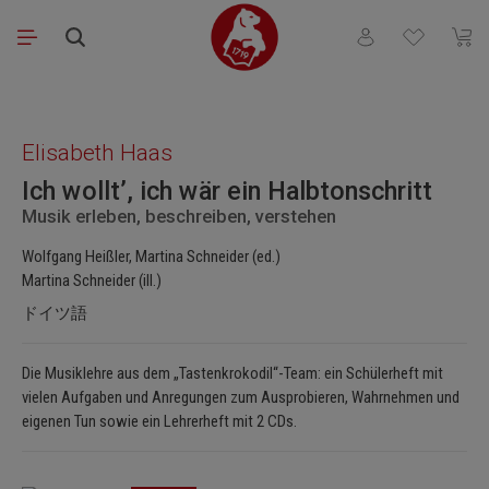
Skip to main content
You have 0 wishli
Shopp
Skip image gallery
Elisabeth Haas
Ich wollt’, ich wär ein Halbtonschritt
Musik erleben, beschreiben, verstehen
Wolfgang Heißler, Martina Schneider (ed.)
Martina Schneider (ill.)
ドイツ語
Die Musiklehre aus dem „Tastenkrokodil“-Team: ein Schülerheft mit
vielen Aufgaben und Anregungen zum Ausprobieren, Wahrnehmen und
eigenen Tun sowie ein Lehrerheft mit 2 CDs.