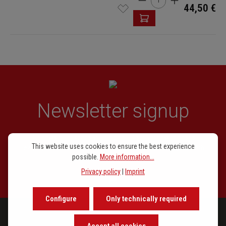
44,50 €
Newsletter signup
Our newsletter keeps you on beat. Discover new releases,
This website uses cookies to ensure the best experience
learn about the background of music and become inspired with
possible.
More information...
exclusive recommendations.
Privacy policy
|
Imprint
Configure
Only technically required
Accept all cookies