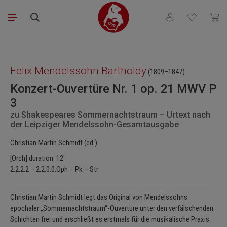
Skip to main content
You have 0 wishli
Shopp
Skip image gallery
Felix Mendelssohn Bartholdy
(1809–1847)
Konzert-Ouvertüre Nr. 1 op. 21 MWV P
3
zu Shakespeares Sommernachtstraum – Urtext nach
der Leipziger Mendelssohn-Gesamtausgabe
Christian Martin Schmidt (ed.)
[Orch] duration: 12'
2.2.2.2 – 2.2.0.0.Oph – Pk – Str
Christian Martin Schmidt legt das Original von Mendelssohns
epochaler „Sommernachtstraum“-Ouvertüre unter den verfälschenden
Schichten frei und erschließt es erstmals für die musikalische Praxis.