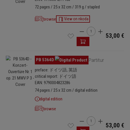
unter den verfälschenden Schichten frei und erschließt es erstmals
72 pages / 25 x 32 cm / 319 g / stapled
für die musikalische Praxis.
browse
View on nkoda
Product Quantity: Enter t
53,00 €
Skip image gallery
PB 5364D
Partitur
preface: ドイツ語, 英語
critical report: ドイツ語
EAN: 9790004823286
74 pages / 25 x 32 cm / digital edition
digital edition
browse
Product Quantity: Enter t
53,00 €