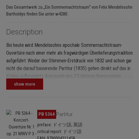
Das Gesamtwerk zu „Ein Sommernachtstraum“ von Felix Mendelssohn
Bartholdys finden Sie unter w4280.
Description
Bis heute wird Mendelssohns epochale Sommernachtstraum-
Ouvertüre nach einer mehr als fragwürdigen Überlieferungstradition
aufgeführt. Weder der Stimmen-Erstdruck von 1832 und schon gar
nicht die darauf basierende Partitur (1835) gehen direkt auf das in
Krakau aufbewahrte Autograph des 17-jährigen Komponisten
zurück kein Wunder, denn Mendelssohn hatte sein Original bald
show more
leichtfertig aus der Hand gegeben, und so kamen zu seinen
Lebzeiten und mit seiner Zustimmung Publikationen zustande, die
voller unfreiwilliger Widersprüche waren. Dagegen überzeugt das
Skip image gallery
PB 5364
Partitur
Autograph von 1826: es ist klar, fast widerspruchsfrei und weicht
beträchtlich von der korrumpierten Druckfassung ab. Andere
preface: ドイツ語, 英語
Noten, vor allem aber stimmige, kompositorisch logische
critical report: ドイツ語
Vortragsbezeichnungen Christian Martin Schmidt legt das Original
EAN: 9790004211458