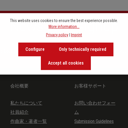
Newsletter signup
This website uses cookies to ensure the best experience possible.
More information...
Privacy policy
|
Imprint
Our newsletter keeps you on beat. Discover new releases,
Configure
Only technically required
the background of music and become inspired with exclusive rec
Accept all cookies
会社概要
お客様サポート
私たちについて
お問い合わせフォー
社員紹介
ム
作曲家・著者一覧
Submission Guidelines