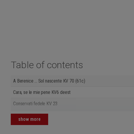
Table of contents
A Berenice ... Sol nascente KV 70 (61c)
Cara, se le mie pene KV6 deest
Conservati fedele KV 23
Der Liebe himmlisches Gefühl KV 119
show more
Fra cento affanni KV 88 (73c)