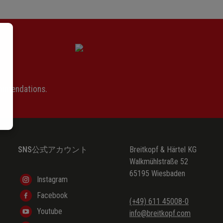
(Walter Heinz Bernstein)
(Walter Heinz Bernstein)
(Walter Heinz Bernstein)
(Walter Heinz Bernstein)
(Walter Heinz Bernstein)
ommendations.
(Walter Heinz Bernstein)
SNS公式アカウント
Breitkopf & Härtel KG
Walkmühlstraße 52
65195 Wiesbaden
Instagram
Facebook
(+49) 611 45008-0
Youtube
info@breitkopf.com