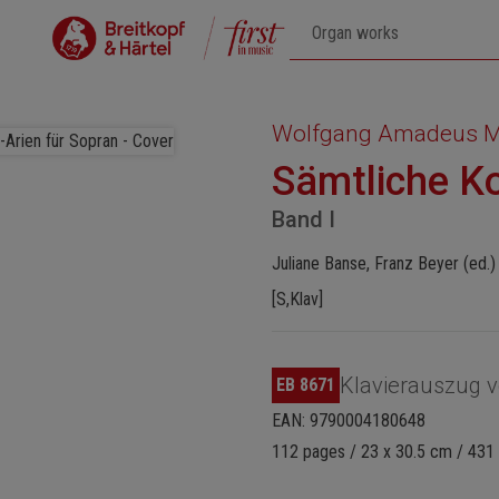
Wolfgang Amadeus M
Sämtliche Ko
Band I
Juliane Banse, Franz Beyer (ed.)
[S,Klav]
Klavierauszug v
EB 8671
EAN: 9790004180648
112 pages / 23 x 30.5 cm / 431 