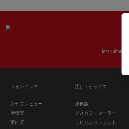
Misero me ... Misero pargoletto KV 77 (73e)
Non curo l'affetto KV 74b
O temerario Arbace ... Per quel paterno amplesso KV 79 (73d)
Se ardire, e speranza KV 82 (73o)
Se tutti i mali miei KV 83 (73p)
learn about 
Per pietà, bell'idol mio KV 78 (73b)
ラインアップ
注目トピックス
新刊プレビュー
原典版
管弦楽
グスタフ・マーラー
室内楽
リヒャルト・シュト