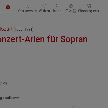
You have 0 wishlist items
Shopping cart con
Your account
Wishlist
United States of America
日本語
Shopping cart
ozart
(1756–1791)
nzert-Arien für Sopran
okal
g / softcover