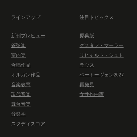
ラインアップ
注目トピックス
新刊プレビュー
原典版
管弦楽
グスタフ・マーラー
室内楽
リヒャルト・シュト
合唱作品
ラウス
オルガン作品
ベートーヴェン2027
音楽教育
再発見
現代音楽
女性作曲家
舞台音楽
音楽学
スタディスコア