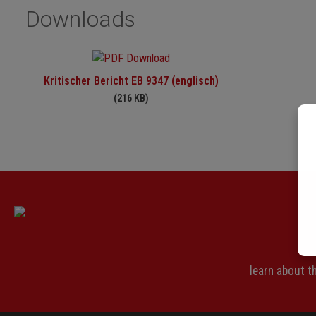
Downloads
Kritischer Bericht EB 9347 (englisch)
(216 KB)
learn about 