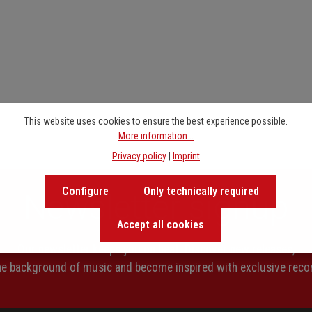
This website uses cookies to ensure the best experience possible.
More information...
Privacy policy
|
Imprint
Configure
Only technically required
Newsletter signup
Accept all cookies
Our newsletter keeps you on beat. Discover new releases,
the background of music and become inspired with exclusive rec