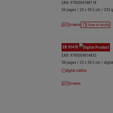
EAN: 9790004188118
56 pages / 23 x 30.5 cm / 233 g
browse
View on nkoda
EB 9347D
EAN: 9790004814833
38 pages / 23 x 30.5 cm / digital
digital edition
browse