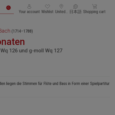
You have 0 wishlist items
Shopping cart con
Your account
Wishlist
United States of America
日本語
Shopping cart
 Bach
(1714–1788)
onaten
r Wq 126 und g-moll Wq 127
en liegen die Stimmen für Flöte und Bass in Form einer Spielpartitur