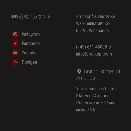
SNS公式アカウント
Breitkopf & Härtel KG
Walkmühlstraße 52
65195 Wiesbaden
Instagram
Facebook
(+49) 611 45008-0
Youtube
info@breitkopf.com
Podigee
United States of
America
Your location is United
States of America.
Prices are in EUR and
include VAT.