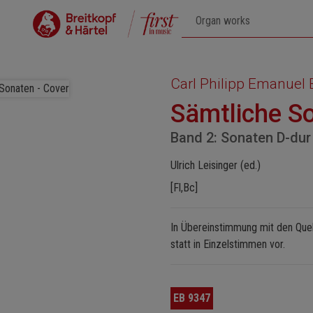
Carl Philipp Emanuel
Sämtliche S
Band 2: Sonaten D-du
Ulrich Leisinger (ed.)
[Fl,Bc]
In Übereinstimmung mit den Quell
statt in Einzelstimmen vor.
EB 9347