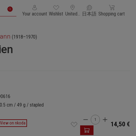
You have 0 wishlist items
Shopping cart con
Your account
Wishlist
United States of America
日本語
Shopping cart
mann
(1918–1970)
ien
90616
0.5 cm / 49 g / stapled
Product Quantity: 
View on nkoda
14,50 €