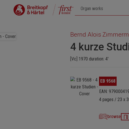
Bernd Alois Zimmer
4 kurze Stud
[Vc] 1970 duration: 4'
Skip image gallery
EB 9568
EAN: 97900041
4 pages / 23 x 3
browse