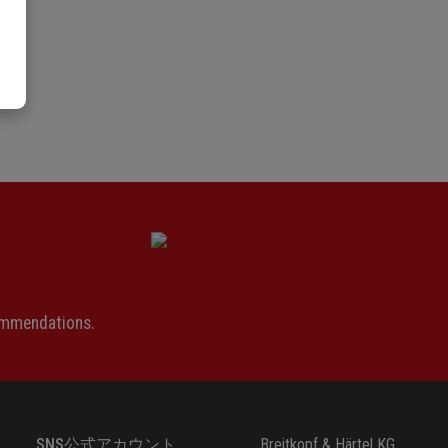
ommendations.
SNS公式アカウント
Breitkopf & Härtel KG