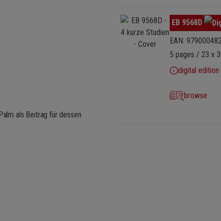
Skip image gallery
EB 9568D
EAN: 97900048
5 pages / 23 x 30
digital edition
browse
Palm als Beitrag für dessen