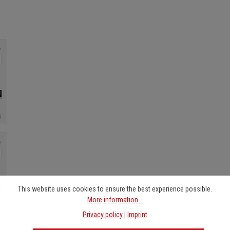
This website uses cookies to ensure the best experience possible.
More information...
Privacy policy
|
Imprint