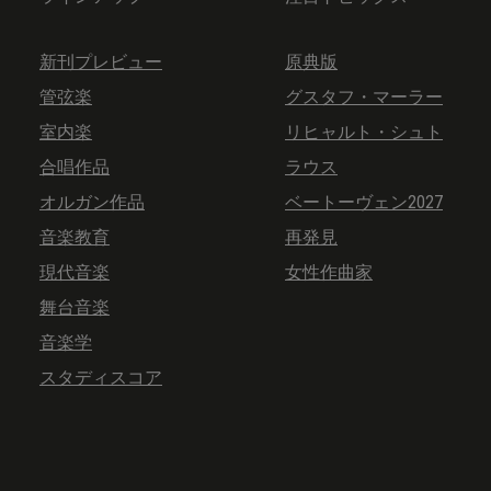
新刊プレビュー
原典版
管弦楽
グスタフ・マーラー
室内楽
リヒャルト・シュト
合唱作品
ラウス
オルガン作品
ベートーヴェン2027
音楽教育
再発見
現代音楽
女性作曲家
舞台音楽
音楽学
スタディスコア