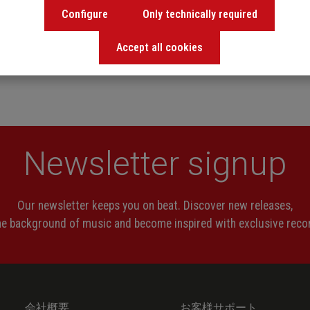
Configure
Only technically required
Accept all cookies
Newsletter signup
Our newsletter keeps you on beat. Discover new releases,
the background of music and become inspired with exclusive rec
会社概要
お客様サポート