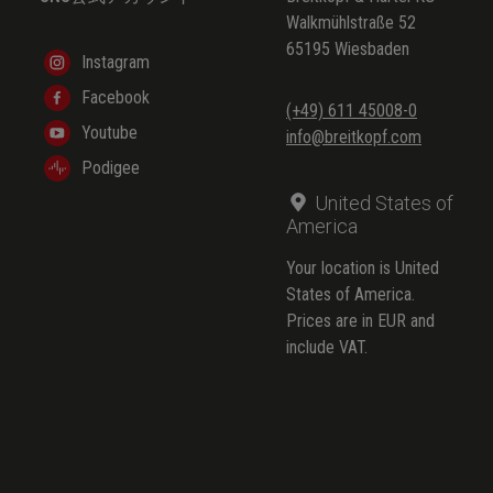
Walkmühlstraße 52
65195 Wiesbaden
Instagram
Facebook
(+49) 611 45008-0
Youtube
info@breitkopf.com
Podigee
United States of
America
Your location is United
States of America.
Prices are in EUR and
include VAT.