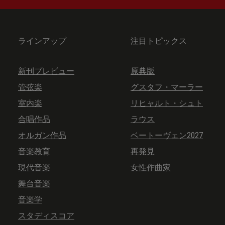
ラインアップ
注目トピックス
新刊プレビュー
原典版
管弦楽
グスタフ・マーラー
室内楽
リヒャルト・シュト
合唱作品
ラウス
オルガン作品
ベートーヴェン2027
音楽教育
再発見
現代音楽
女性作曲家
舞台音楽
音楽学
スタディスコア