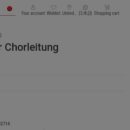
You have 0 wishlist items
Shopping cart con
Your account
Wishlist
United States of America
日本語
Shopping cart
)
 Chorleitung
02714