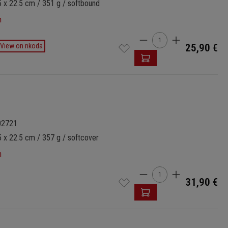
5 x 22.5 cm / 351 g / softbound
n
Product Quantity: 
View on nkoda
25,90 €
02721
 x 22.5 cm / 357 g / softcover
n
Product Quantity: 
31,90 €