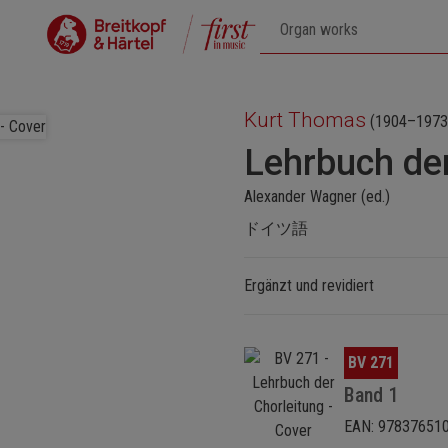
Kurt Thomas
(1904–1973
Lehrbuch der
Alexander Wagner (ed.)
ドイツ語
Ergänzt und revidiert
Skip image gallery
BV 271
Band 1
EAN: 97837651