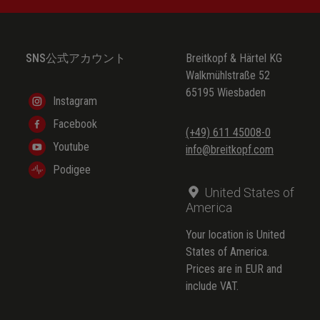
SNS公式アカウント
Breitkopf & Härtel KG
Walkmühlstraße 52
65195 Wiesbaden
Instagram
Facebook
(+49) 611 45008-0
Youtube
info@breitkopf.com
Podigee
United States of
America
Your location is United
States of America.
Prices are in EUR and
include VAT.