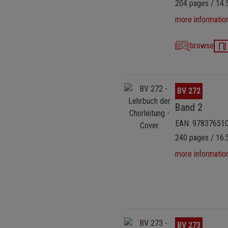
204 pages / 14.
more informatio
browse
Skip image gallery
BV 272
Band 2
EAN: 97837651
240 pages / 16.5
more informatio
Skip image gallery
BV 273