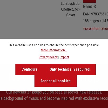
Band 3
EAN: 97837651
188 pages / 14.5
more informatio
This website uses cookies to ensure the best experience possible.
More information...
Privacy policy
|
Imprint
Configure
Only technically required
Newsletter signup
Accept all cookies
Our newsletter keeps you on beat. Discover new releases,
the background of music and become inspired with exclusive rec